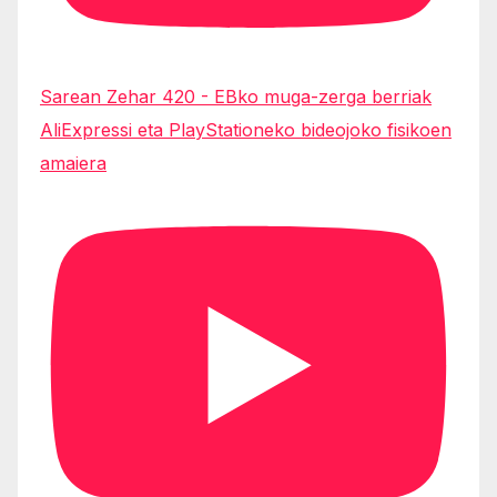
Sarean Zehar 420 - EBko muga-zerga berriak
AliExpressi eta PlayStationeko bideojoko fisikoen
amaiera