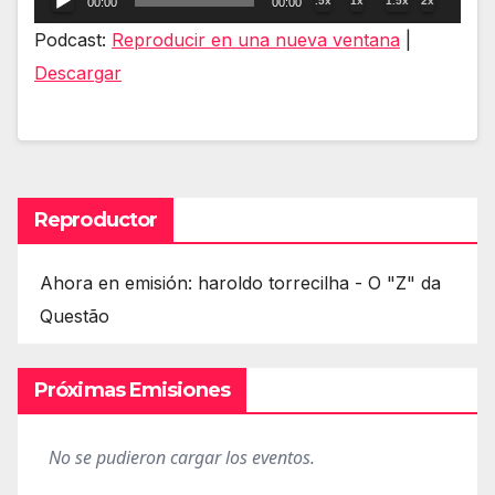
.5x
1x
1.5x
2x
00:00
00:00
de
Podcast:
Reproducir en una nueva ventana
|
audio
Descargar
Reproductor
Ahora en emisión: haroldo torrecilha - O "Z" da
Questão
Próximas Emisiones