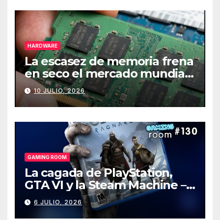
HARDWARE
La escasez de memoria frena
en seco el mercado mundial
de PCs
10 JULIO, 2026
GAMING ROOM
La cagada de PlayStation,
GTA VI y la Steam Machine –
Gaming Room #130
6 JULIO, 2026