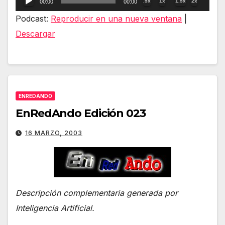
.5x
1x
1.5x
2x
00:00
00:00
de
Podcast:
Reproducir en una nueva ventana
|
audio
Descargar
ENREDANDO
EnRedAndo Edición 023
16 MARZO, 2003
Descripción complementaria generada por
Inteligencia Artificial.