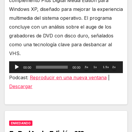
complemento Plus Digital Media Edition para
Windows XP, diseñado para mejorar la experiencia
multimedia del sistema operativo. El programa
concluye con un análisis sobre el auge de los
grabadores de DVD con disco duro, señalados
como una tecnología clave para desbancar al
VHS.
Reproductor
.5x
1x
1.5x
2x
00:00
00:00
de
Podcast:
Reproducir en una nueva ventana
|
audio
Descargar
ENREDANDO