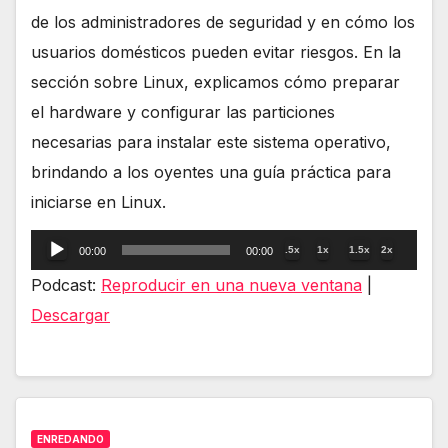
de los administradores de seguridad y en cómo los
usuarios domésticos pueden evitar riesgos. En la
sección sobre Linux, explicamos cómo preparar
el hardware y configurar las particiones
necesarias para instalar este sistema operativo,
brindando a los oyentes una guía práctica para
iniciarse en Linux.
Reproductor
.5x
1x
1.5x
2x
00:00
00:00
de
Podcast:
Reproducir en una nueva ventana
|
audio
Descargar
ENREDANDO