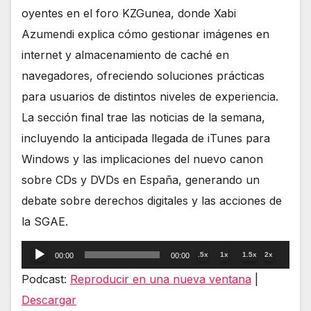
oyentes en el foro KZGunea, donde Xabi
Azumendi explica cómo gestionar imágenes en
internet y almacenamiento de caché en
navegadores, ofreciendo soluciones prácticas
para usuarios de distintos niveles de experiencia.
La sección final trae las noticias de la semana,
incluyendo la anticipada llegada de iTunes para
Windows y las implicaciones del nuevo canon
sobre CDs y DVDs en España, generando un
debate sobre derechos digitales y las acciones de
la SGAE.
Reproductor
.5x
1x
1.5x
2x
00:00
00:00
de
Podcast:
Reproducir en una nueva ventana
|
audio
Descargar