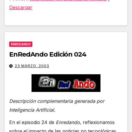
audio
Descargar
ENREDANDO
EnRedAndo Edición 024
23 MARZO, 2003
Descripción complementaria generada por
Inteligencia Artificial.
En el episodio 24 de
Enredando
, reflexionamos
sobre el impacto de las noticias no tecnológicas