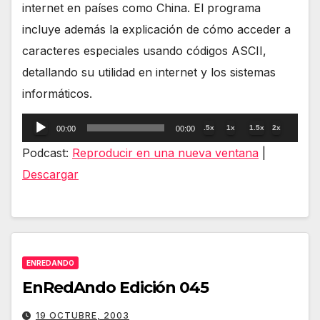
internet en países como China. El programa
incluye además la explicación de cómo acceder a
caracteres especiales usando códigos ASCII,
detallando su utilidad en internet y los sistemas
informáticos.
Reproductor
.5x
1x
1.5x
2x
00:00
00:00
de
Podcast:
Reproducir en una nueva ventana
|
audio
Descargar
ENREDANDO
EnRedAndo Edición 045
19 OCTUBRE, 2003