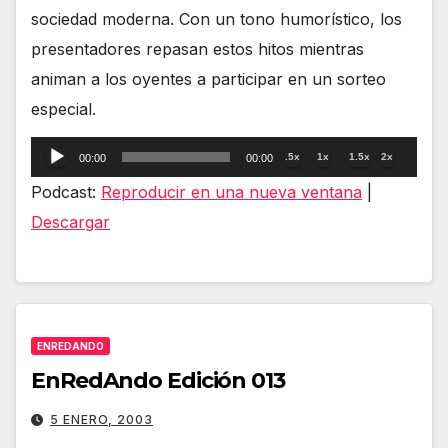
sociedad moderna. Con un tono humorístico, los
presentadores repasan estos hitos mientras
animan a los oyentes a participar en un sorteo
especial.
Reproductor
.5x
1x
1.5x
2x
00:00
00:00
de
Podcast:
Reproducir en una nueva ventana
|
audio
Descargar
ENREDANDO
EnRedAndo Edición 013
5 ENERO, 2003