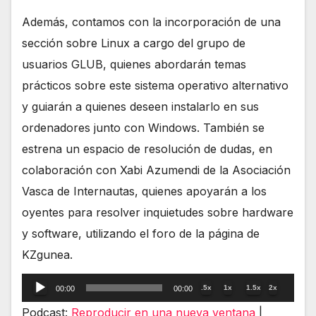
Además, contamos con la incorporación de una
sección sobre Linux a cargo del grupo de
usuarios GLUB, quienes abordarán temas
prácticos sobre este sistema operativo alternativo
y guiarán a quienes deseen instalarlo en sus
ordenadores junto con Windows. También se
estrena un espacio de resolución de dudas, en
colaboración con Xabi Azumendi de la Asociación
Vasca de Internautas, quienes apoyarán a los
oyentes para resolver inquietudes sobre hardware
y software, utilizando el foro de la página de
KZgunea.
Reproductor
.5x
1x
1.5x
2x
00:00
00:00
de
Podcast:
Reproducir en una nueva ventana
|