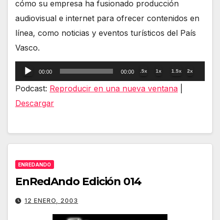
cómo su empresa ha fusionado producción
audiovisual e internet para ofrecer contenidos en
línea, como noticias y eventos turísticos del País
Vasco.
Reproductor
.5x
1x
1.5x
2x
00:00
00:00
de
Podcast:
Reproducir en una nueva ventana
|
audio
Descargar
ENREDANDO
EnRedAndo Edición 014
12 ENERO, 2003