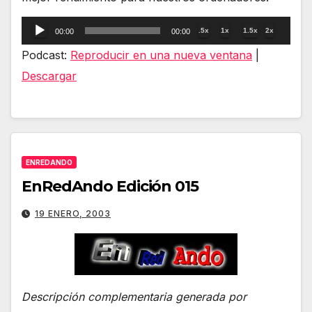
Reproductor
.5x
1x
1.5x
2x
00:00
00:00
de
Podcast:
Reproducir en una nueva ventana
|
audio
Descargar
ENREDANDO
EnRedAndo Edición 015
19 ENERO, 2003
Descripción complementaria generada por