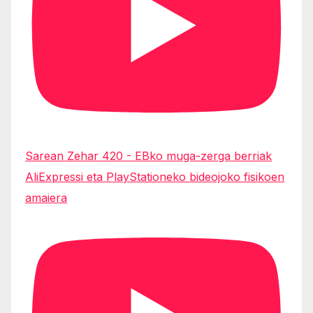
Sarean Zehar 420 - EBko muga-zerga berriak
AliExpressi eta PlayStationeko bideojoko fisikoen
amaiera