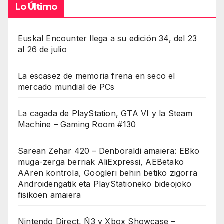
Lo Último
Euskal Encounter llega a su edición 34, del 23
al 26 de julio
La escasez de memoria frena en seco el
mercado mundial de PCs
La cagada de PlayStation, GTA VI y la Steam
Machine – Gaming Room #130
Sarean Zehar 420 – Denboraldi amaiera: EBko
muga-zerga berriak AliExpressi, AEBetako
AAren kontrola, Googleri behin betiko zigorra
Androidengatik eta PlayStationeko bideojoko
fisikoen amaiera
Nintendo Direct, Ñ3 y Xbox Showcase –