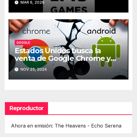
MAR 6, 2026
GOOGLE
Estados Unidos busca la
venta de Google Chrome y
Android
NOV 25, 2024
Reproductor
Ahora en emisión: The Heavens - Echo Serena