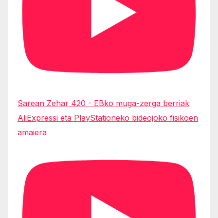
Sarean Zehar 420 - EBko muga-zerga berriak
AliExpressi eta PlayStationeko bideojoko fisikoen
amaiera