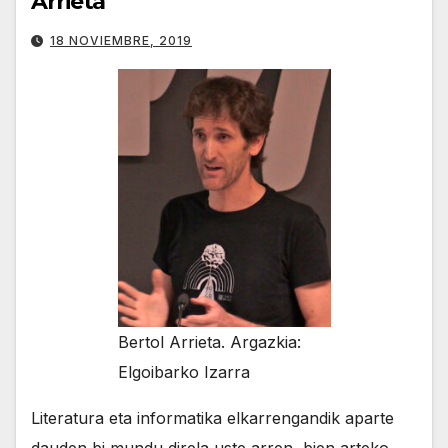
Arrieta
18 NOVIEMBRE, 2019
Bertol Arrieta. Argazkia:
Elgoibarko Izarra
Literatura eta informatika elkarrengandik aparte
dauden bi mundu direla uste arren, bien arteko