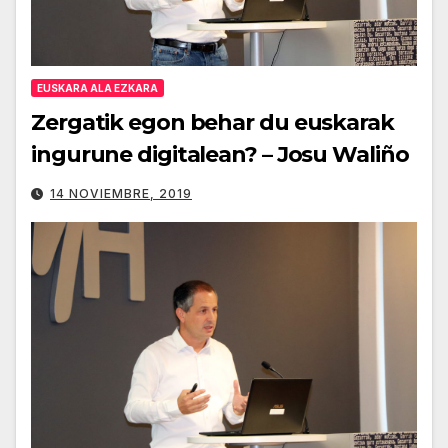
EUSKARA ALA EZKARA
Zergatik egon behar du euskarak
ingurune digitalean? – Josu Waliño
14 NOVIEMBRE, 2019