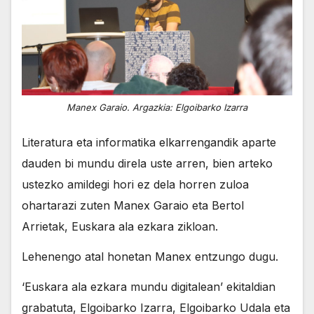
Manex Garaio. Argazkia: Elgoibarko Izarra
Literatura eta informatika elkarrengandik aparte
dauden bi mundu direla uste arren, bien arteko
ustezko amildegi hori ez dela horren zuloa
ohartarazi zuten Manex Garaio eta Bertol
Arrietak, Euskara ala ezkara zikloan.
Lehenengo atal honetan Manex entzungo dugu.
‘Euskara ala ezkara mundu digitalean’ ekitaldian
grabatuta, Elgoibarko Izarra, Elgoibarko Udala eta