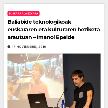
EUSKARA ALA EZKARA
Baliabide teknologikoak
euskararen eta kulturaren heziketa
arautuan – Imanol Epelde
17 NOVIEMBRE, 2019