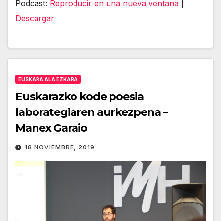
Podcast:
Reproducir en una nueva ventana
|
audio
Descargar
EUSKARA ALA EZKARA
Euskarazko kode poesia
laborategiaren aurkezpena –
Manex Garaio
18 NOVIEMBRE, 2019