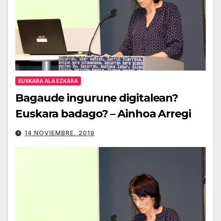
EUSKARA ALA EZKARA
Bagaude ingurune digitalean?
Euskara badago? – Ainhoa Arregi
14 NOVIEMBRE, 2019