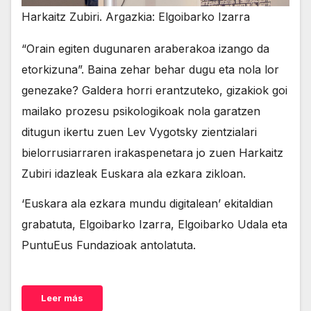
Harkaitz Zubiri. Argazkia: Elgoibarko Izarra
“Orain egiten dugunaren araberakoa izango da
etorkizuna”. Baina zehar behar dugu eta nola lor
genezake? Galdera horri erantzuteko, gizakiok goi
mailako prozesu psikologikoak nola garatzen
ditugun ikertu zuen Lev Vygotsky zientzialari
bielorrusiarraren irakaspenetara jo zuen Harkaitz
Zubiri idazleak Euskara ala ezkara zikloan.
‘Euskara ala ezkara mundu digitalean’ ekitaldian
grabatuta, Elgoibarko Izarra, Elgoibarko Udala eta
PuntuEus Fundazioak antolatuta.
Leer más