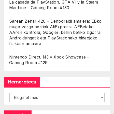
La cagada de PlayStation, GTA VI y la Steam
Machine – Gaming Room #130
Sarean Zehar 420 – Denboraldi amaiera: EBko
muga-zerga berriak AliExpressi, AEBetako
AAren kontrola, Googleri behin betiko zigorra
Androidengatik eta PlayStationeko bideojoko
fisikoen amaiera
Nintendo Direct, Ñ3 y Xbox Showcase –
Gaming Room #129
Hemeroteca
Hemeroteca