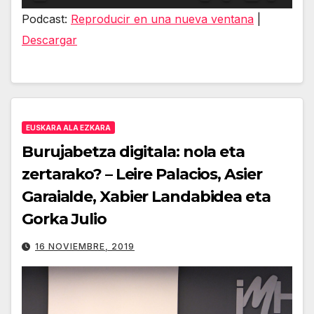
de
Podcast:
Reproducir en una nueva ventana
|
audio
Descargar
EUSKARA ALA EZKARA
Burujabetza digitala: nola eta
zertarako? – Leire Palacios, Asier
Garaialde, Xabier Landabidea eta
Gorka Julio
16 NOVIEMBRE, 2019