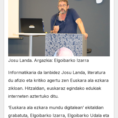
Josu Landa. Argazkia: Elgoibarko Izarra
Informatikaria da lanbidez Josu Landa, literatura
du afizio eta kritiko agertu zen Euskara ala ezkara
zikloan. Hitzaldian, euskaraz egindako edukiak
interneten aztertuko ditu.
‘Euskara ala ezkara mundu digitalean’ ekitaldian
grabatuta, Elgoibarko Izarra, Elgoibarko Udala eta