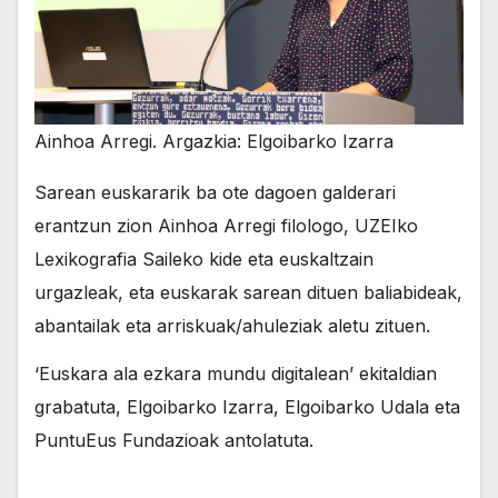
Ainhoa Arregi. Argazkia: Elgoibarko Izarra
Sarean euskararik ba ote dagoen galderari
erantzun zion Ainhoa Arregi filologo, UZEIko
Lexikografia Saileko kide eta euskaltzain
urgazleak, eta euskarak sarean dituen baliabideak,
abantailak eta arriskuak/ahuleziak aletu zituen.
‘Euskara ala ezkara mundu digitalean’ ekitaldian
grabatuta, Elgoibarko Izarra, Elgoibarko Udala eta
PuntuEus Fundazioak antolatuta.