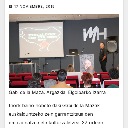
17 NOVIEMBRE, 2019
Gabi de la Maza. Argazkia: Elgoibarko Izarra
Inork baino hobeto daki Gabi de la Mazak
euskalduntzeko zein garrantzitsua den
emozionatzea eta kulturzaletzea. 37 urtean