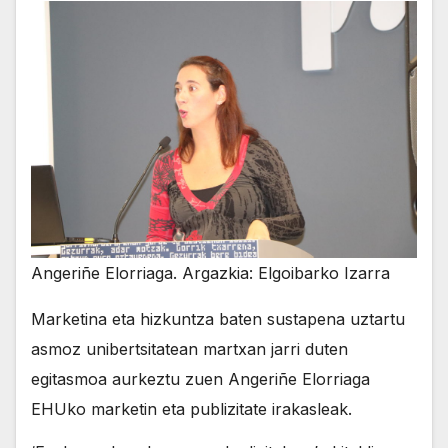
Angeriñe Elorriaga. Argazkia: Elgoibarko Izarra
Marketina eta hizkuntza baten sustapena uztartu
asmoz unibertsitatean martxan jarri duten
egitasmoa aurkeztu zuen Angeriñe Elorriaga
EHUko marketin eta publizitate irakasleak.