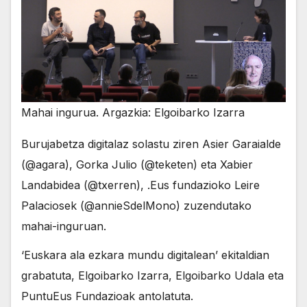
Mahai ingurua. Argazkia: Elgoibarko Izarra
Burujabetza digitalaz solastu ziren Asier Garaialde
(@agara), Gorka Julio (@teketen) eta Xabier
Landabidea (@txerren), .Eus fundazioko Leire
Palaciosek (@annieSdelMono) zuzendutako
mahai-inguruan.
‘Euskara ala ezkara mundu digitalean’ ekitaldian
grabatuta, Elgoibarko Izarra, Elgoibarko Udala eta
PuntuEus Fundazioak antolatuta.