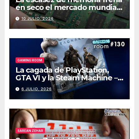
en seco el mercado mundial
de PCs
10 JULIO, 2026
GAMING ROOM
La cagada de PlayStation,
GTA VI y la Steam Machine –
Gaming Room #130
6 JULIO, 2026
SAREAN ZEHAR