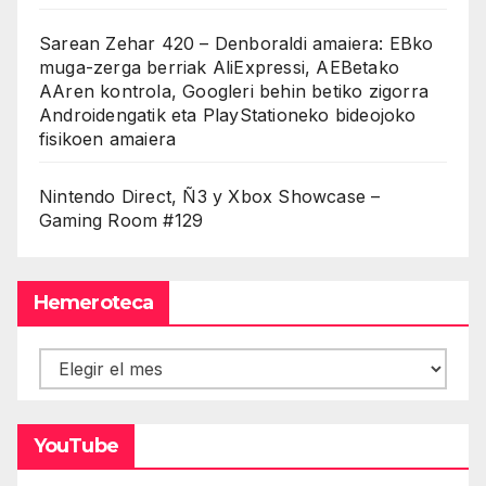
Sarean Zehar 420 – Denboraldi amaiera: EBko
muga-zerga berriak AliExpressi, AEBetako
AAren kontrola, Googleri behin betiko zigorra
Androidengatik eta PlayStationeko bideojoko
fisikoen amaiera
Nintendo Direct, Ñ3 y Xbox Showcase –
Gaming Room #129
Hemeroteca
Hemeroteca
YouTube