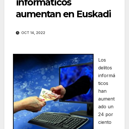
informáticos
aumentan en Euskadi
OCT 14, 2022
Los
delitos
informá
ticos
han
aument
ado un
24 por
ciento