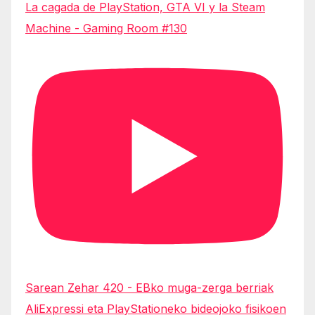
La cagada de PlayStation, GTA VI y la Steam
Machine - Gaming Room #130
Sarean Zehar 420 - EBko muga-zerga berriak
AliExpressi eta PlayStationeko bideojoko fisikoen