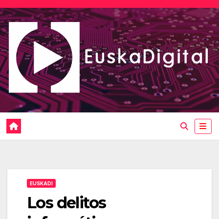
Saltar
al
contenido
EUSKADI
Los delitos