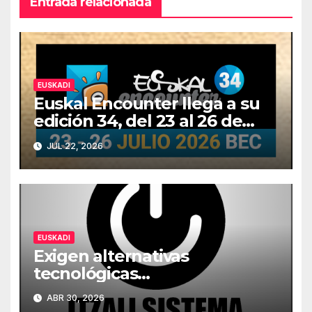
Entrada relacionada
EUSKADI
Euskal Encounter llega a su
edición 34, del 23 al 26 de
julio
JUL 22, 2026
EUSKADI
Exigen alternativas
tecnológicas
descentralizadas cuando se
ABR 30, 2026
cumple un año del colapso