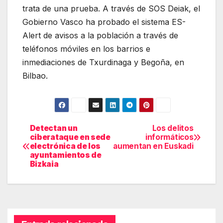
trata de una prueba. A través de SOS Deiak, el
Gobierno Vasco ha probado el sistema ES-
Alert de avisos a la población a través de
teléfonos móviles en los barrios e
inmediaciones de Txurdinaga y Begoña, en
Bilbao.
Detectan un
Los delitos
Navegación
ciberataque en sede
informáticos
electrónica de los
aumentan en Euskadi
de
ayuntamientos de
Bizkaia
entradas