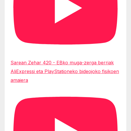
Sarean Zehar 420 - EBko muga-zerga berriak
AliExpressi eta PlayStationeko bideojoko fisikoen
amaiera