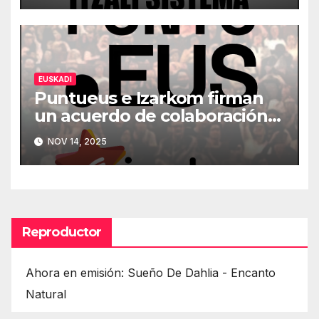
energético
EUSKADI
Puntueus e Izarkom firman
un acuerdo de colaboración
para impulsar la digitalización
NOV 14, 2025
en euskera
Reproductor
Ahora en emisión: Sueño De Dahlia - Encanto
Natural