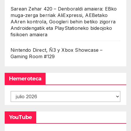
Sarean Zehar 420 – Denboraldi amaiera: EBko
muga-zerga berriak AliExpressi, AEBetako
AAren kontrola, Googleri behin betiko zigorra
Androidengatik eta PlayStationeko bideojoko
fisikoen amaiera
Nintendo Direct, Ñ3 y Xbox Showcase –
Gaming Room #129
Hemeroteca
Hemeroteca
YouTube