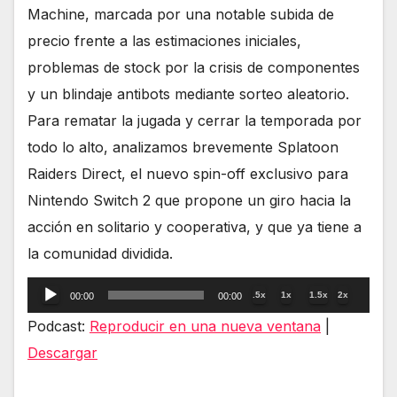
Machine, marcada por una notable subida de
precio frente a las estimaciones iniciales,
problemas de stock por la crisis de componentes
y un blindaje antibots mediante sorteo aleatorio.
Para rematar la jugada y cerrar la temporada por
todo lo alto, analizamos brevemente Splatoon
Raiders Direct, el nuevo spin-off exclusivo para
Nintendo Switch 2 que propone un giro hacia la
acción en solitario y cooperativa, y que ya tiene a
la comunidad dividida.
Reproductor
.5x
1x
1.5x
2x
00:00
00:00
de
Podcast:
Reproducir en una nueva ventana
|
audio
Descargar