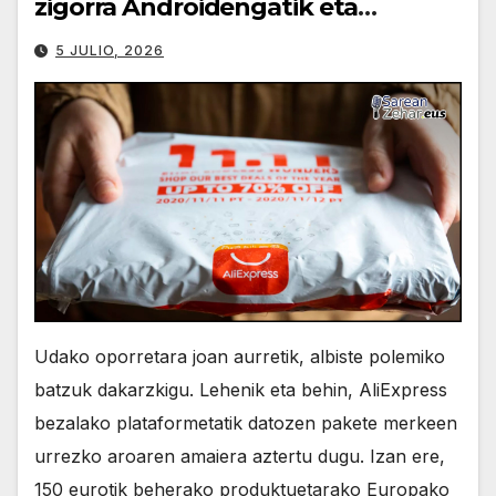
zigorra Androidengatik eta
PlayStationeko bideojoko fisikoen
5 JULIO, 2026
amaiera
Udako oporretara joan aurretik, albiste polemiko
batzuk dakarzkigu. Lehenik eta behin, AliExpress
bezalako plataformetatik datozen pakete merkeen
urrezko aroaren amaiera aztertu dugu. Izan ere,
150 eurotik beherako produktuetarako Europako