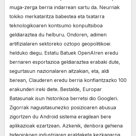
muga-zerga berria indarrean sartu da. Neurriak
tokiko merkataritza babestea eta txatarra
teknologikoaren kontsumo konpultsiboa
geldiaraztea du helburu. Ondoren, adimen
artifizialaren sektoreko oztopo geopolitikoei
helduko diegu. Estatu Batuek OpenAIren eredu
berriaren esportazioa geldiaraztea erabaki dute,
segurtasun nazionalaren aitzakian, eta, aldi
berean, Clauderen eredu berria konfiantzazko 100
erakunderi ireki diete. Bestalde, Europar
Batasunak isun historikoa berretsi dio Googleri.
Zigorrak nagusitasunezko posizioaren abusua
zigortzen du Android sistema eragilean bere
aplikazioak ezartzean. Azkenik, denbora gehiena
bideojokoen industriaren eraldaketa kezkagarria