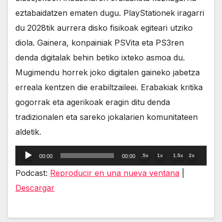
eztabaidatzen ematen dugu. PlayStationek iragarri
du 2028tik aurrera disko fisikoak egiteari utziko
diola. Gainera, konpainiak PSVita eta PS3ren
denda digitalak behin betiko ixteko asmoa du.
Mugimendu horrek joko digitalen gaineko jabetza
erreala kentzen die erabiltzaileei. Erabakiak kritika
gogorrak eta agerikoak eragin ditu denda
tradizionalen eta sareko jokalarien komunitateen
aldetik.
Reproductor
.5x
1x
1.5x
2x
00:00
00:00
de
Podcast:
Reproducir en una nueva ventana
|
audio
Descargar