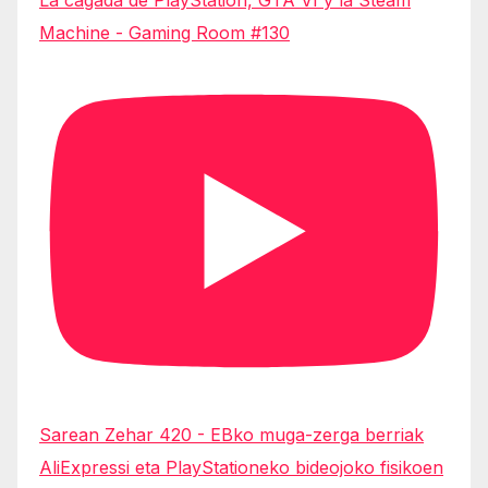
La cagada de PlayStation, GTA VI y la Steam
Machine - Gaming Room #130
Sarean Zehar 420 - EBko muga-zerga berriak
AliExpressi eta PlayStationeko bideojoko fisikoen