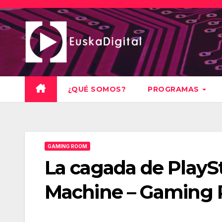
Saltar
al
contenido
¿QUÉ SOMOS?
PROGRAMAS
GAMING ROOM
La cagada de PlaySt
Machine – Gaming