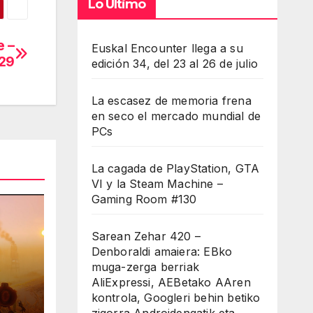
Lo Último
cha
e –
Euskal Encounter llega a su
iba/abajo
29
edición 34, del 23 al 26 de julio
a
entar
La escasez de memoria frena
en seco el mercado mundial de
minuir
PCs
La cagada de PlayStation, GTA
umen.
VI y la Steam Machine –
Gaming Room #130
Sarean Zehar 420 –
Denboraldi amaiera: EBko
muga-zerga berriak
AliExpressi, AEBetako AAren
y
kontrola, Googleri behin betiko
zigorra Androidengatik eta