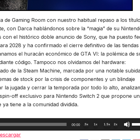
a de Gaming Room con nuestro habitual repaso a los títul
e, con Darca hablándonos sobre la “magia” de su Nintend
s con el histórico doble anuncio de Sony, que ha puesto f
ara 2028 y ha confirmado el cierre definitivo de las tiendas
granamos el huracán económico de GTA VI: la polémica de s
ediante código. Tampoco nos olvidamos del hardware:
cado de la Steam Machine, marcada por una notable subid
blemas de stock por la crisis de componentes y un blindaje
r la jugada y cerrar la temporada por todo lo alto, analiz
spin-off exclusivo para Nintendo Switch 2 que propone un
e ya tiene a la comunidad dividida.
Util
.5x
1x
1.5x
2x
00:00
las
escargar
tec