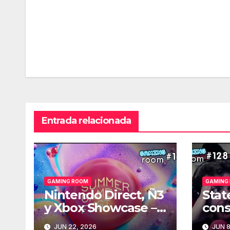
Navegación
de
entradas
Entrada relacionada
GAMING ROOM
GAMING
Nintendo Direct, Ñ3
Stat
y Xbox Showcase –
cons
Gaming Room #129
Gam
JUN 22, 2026
JUN 8