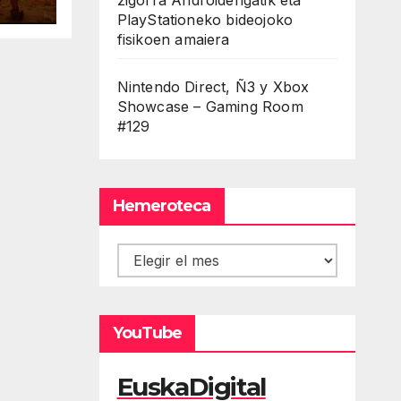
PlayStationeko bideojoko
127
fisikoen amaiera
Nintendo Direct, Ñ3 y Xbox
Showcase – Gaming Room
#129
Hemeroteca
Hemeroteca
YouTube
EuskaDigital