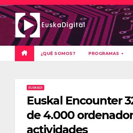
Saltar
al
contenido
¿QUÉ SOMOS?
PROGRAMAS
EUSKADI
Euskal Encounter 32
de 4.000 ordenador
actividades