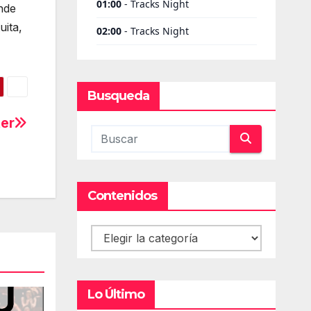
onde
uita,
Busqueda
ter
Contenidos
Contenidos
Lo Último