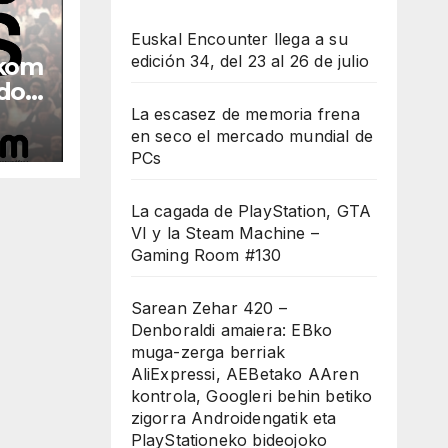
Euskal Encounter llega a su
edición 34, del 23 al 26 de julio
rkom
do
La escasez de memoria frena
en seco el mercado mundial de
PCs
La cagada de PlayStation, GTA
VI y la Steam Machine –
Gaming Room #130
Sarean Zehar 420 –
Denboraldi amaiera: EBko
muga-zerga berriak
AliExpressi, AEBetako AAren
kontrola, Googleri behin betiko
zigorra Androidengatik eta
PlayStationeko bideojoko