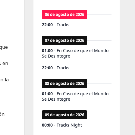
 que
s en
on la
ón