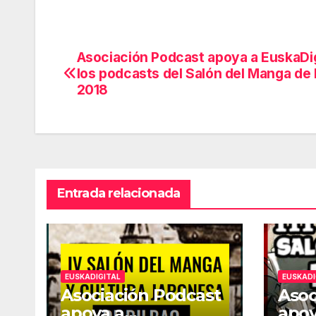
Asociación Podcast apoya a EuskaDig
Navegación
los podcasts del Salón del Manga de 
de
2018
entradas
Entrada relacionada
EUSKADIGITAL
EUSKADI
Asociación Podcast
Asoc
apoya a
apoy