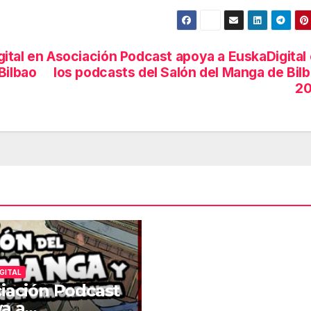
ital en
Asociación Podcast apoya a EuskaDigital
Bilbao
los podcasts del Salón del Manga de Bil
20
GITAL
iación Podcast
a a