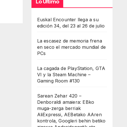
Lo Último
Euskal Encounter llega a su
edición 34, del 23 al 26 de julio
La escasez de memoria frena
en seco el mercado mundial de
PCs
La cagada de PlayStation, GTA
VI y la Steam Machine –
Gaming Room #130
Sarean Zehar 420 –
Denboraldi amaiera: EBko
muga-zerga berriak
AliExpressi, AEBetako AAren
kontrola, Googleri behin betiko
zigorra Androidengatik eta