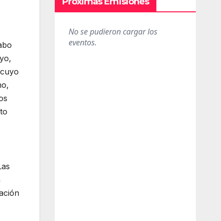
Próximas Emisiones
cabo
yo,
 cuyo
mo,
os
to
Las
a
pación