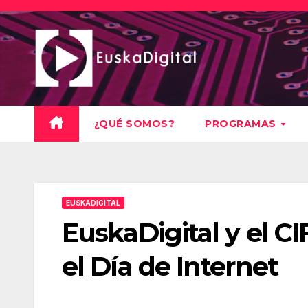
Saltar
al
contenido
¿QUÉ SOMOS?
PROGRAMAS
EUSKADIGITAL
EuskaDigital y el C
el Día de Internet