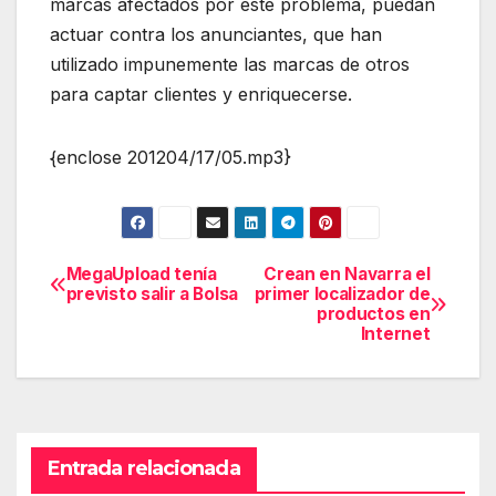
marcas afectados por este problema, puedan
actuar contra los anunciantes, que han
utilizado impunemente las marcas de otros
para captar clientes y enriquecerse.
{enclose 201204/17/05.mp3}
MegaUpload tenía
Crean en Navarra el
Navegación
previsto salir a Bolsa
primer localizador de
productos en
de
Internet
entradas
Entrada relacionada