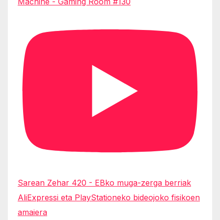
Machine - Gaming Room #130
Sarean Zehar 420 - EBko muga-zerga berriak
AliExpressi eta PlayStationeko bideojoko fisikoen
amaiera