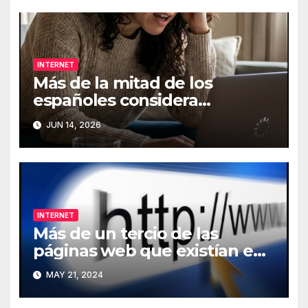
INTERNET
Más de la mitad de los
españoles considera
fundamental la conexión a
JUN 14, 2026
Internet
INTERNET
Más de un tercio de las
páginas web que existían en
2013 han desaparecido de
MAY 21, 2024
Internet