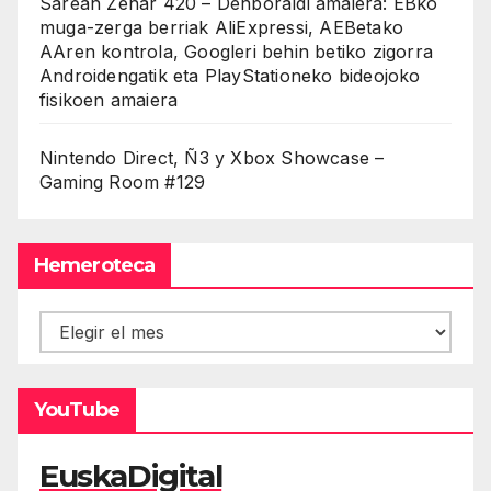
Sarean Zehar 420 – Denboraldi amaiera: EBko
muga-zerga berriak AliExpressi, AEBetako
AAren kontrola, Googleri behin betiko zigorra
Androidengatik eta PlayStationeko bideojoko
fisikoen amaiera
Nintendo Direct, Ñ3 y Xbox Showcase –
Gaming Room #129
Hemeroteca
Hemeroteca
YouTube
EuskaDigital