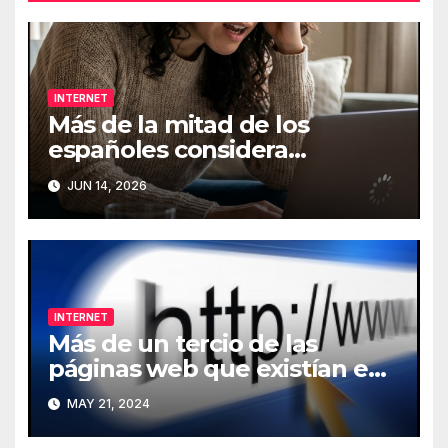
INTERNET
Más de la mitad de los
españoles considera
fundamental la conexión a
JUN 14, 2026
Internet
INTERNET
Más de un tercio de las
páginas web que existían en
2013 han desaparecido de
MAY 21, 2024
Internet