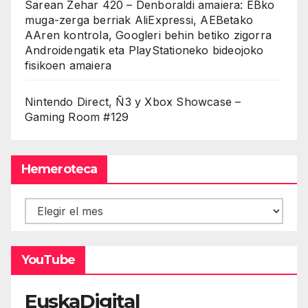
Sarean Zehar 420 – Denboraldi amaiera: EBko
muga-zerga berriak AliExpressi, AEBetako
AAren kontrola, Googleri behin betiko zigorra
Androidengatik eta PlayStationeko bideojoko
fisikoen amaiera
Nintendo Direct, Ñ3 y Xbox Showcase –
Gaming Room #129
Hemeroteca
Hemeroteca
YouTube
EuskaDigital