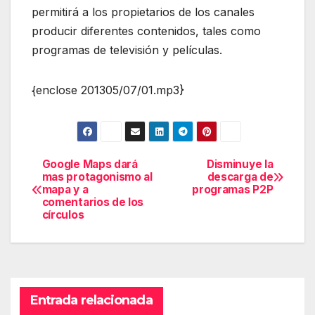
permitirá a los propietarios de los canales
producir diferentes contenidos, tales como
programas de televisión y películas.
{enclose 201305/07/01.mp3}
Google Maps dará
Disminuye la
Navegación
mas protagonismo al
descarga de
mapa y a
programas P2P
de
comentarios de los
círculos
entradas
Entrada relacionada