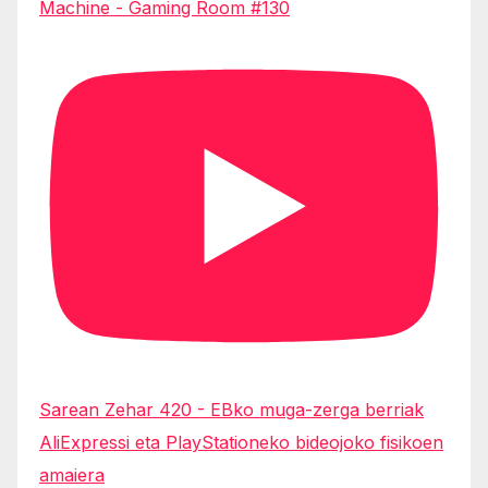
Machine - Gaming Room #130
Sarean Zehar 420 - EBko muga-zerga berriak
AliExpressi eta PlayStationeko bideojoko fisikoen
amaiera