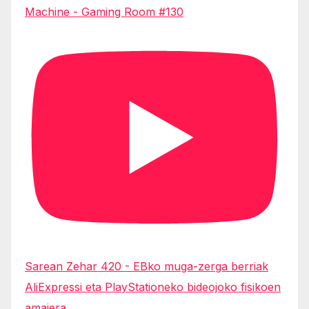
Machine - Gaming Room #130
Sarean Zehar 420 - EBko muga-zerga berriak
AliExpressi eta PlayStationeko bideojoko fisikoen
amaiera