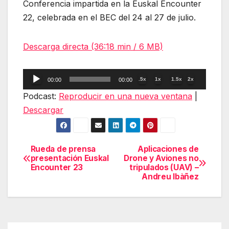
Conferencia impartida en la Euskal Encounter
22, celebrada en el BEC del 24 al 27 de julio.
Descarga directa (36:18 min / 6 MB)
Reproductor
.5x
1x
1.5x
2x
00:00
00:00
de
Podcast:
Reproducir en una nueva ventana
|
audio
Descargar
Rueda de prensa
Aplicaciones de
Navegación
presentación Euskal
Drone y Aviones no
Encounter 23
tripulados (UAV) –
de
Andreu Ibàñez
entradas