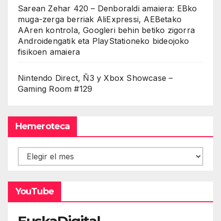
Sarean Zehar 420 – Denboraldi amaiera: EBko
muga-zerga berriak AliExpressi, AEBetako
AAren kontrola, Googleri behin betiko zigorra
Androidengatik eta PlayStationeko bideojoko
fisikoen amaiera
Nintendo Direct, Ñ3 y Xbox Showcase –
Gaming Room #129
Hemeroteca
Hemeroteca
YouTube
EuskaDigital