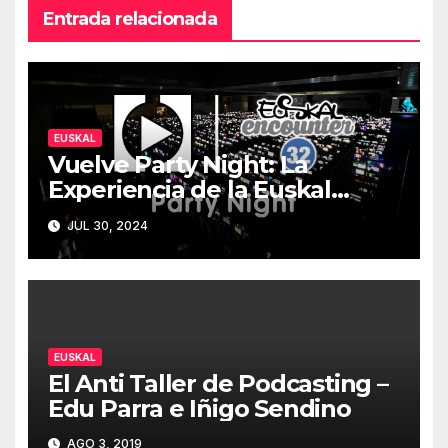
Entrada relacionada
EUSKAL
Vuelve Party Night: La
Experiencia de la Euskal
Encounter 32 – Party Night
JUL 30, 2024
2024
EUSKAL
El Anti Taller de Podcasting –
Edu Parra e Iñigo Sendino
AGO 3, 2019