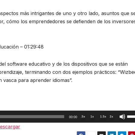
spectos más intrigantes de uno y otro lado, asuntos que s
or, cómo los emprendedores se defienden de los inversore
ducación – 01:29:48
el software educativo y de los dispositivos que se están
rendizaje, terminando con dos ejemplos prácticos: “Wizbee
ón vasca para aprender idiomas”.
Util
.5x
1x
1.5x
2x
00:00
las
escargar
tec