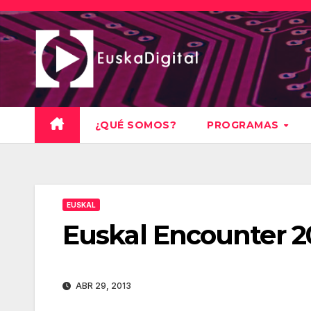
Saltar
al
contenido
¿QUÉ SOMOS?
PROGRAMAS
EUSKAL
Euskal Encounter 20
ABR 29, 2013