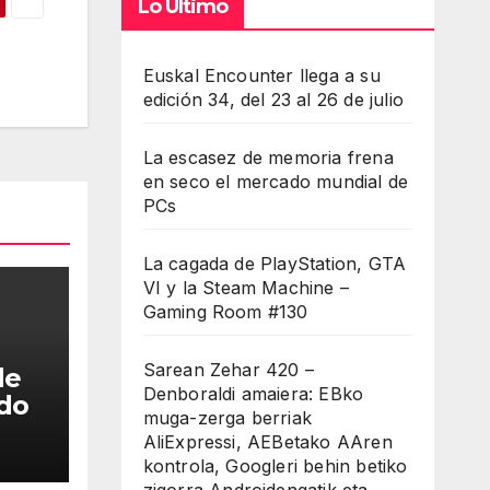
Lo Último
cha
iba/abajo
Euskal Encounter llega a su
edición 34, del 23 al 26 de julio
a
entar
La escasez de memoria frena
en seco el mercado mundial de
minuir
PCs
umen.
La cagada de PlayStation, GTA
VI y la Steam Machine –
Gaming Room #130
Sarean Zehar 420 –
de
Denboraldi amaiera: EBko
ado
muga-zerga berriak
AliExpressi, AEBetako AAren
kontrola, Googleri behin betiko
zigorra Androidengatik eta