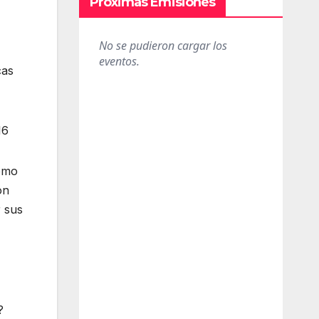
Próximas Emisiones
cas
16
como
ón
 sus
?