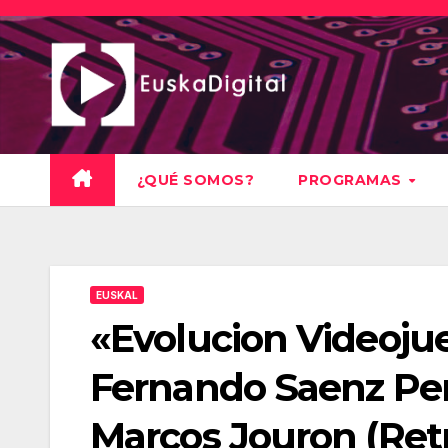
Saltar
al
contenido
¿QUÉ SOMOS?
PROGRAMAS
EUSKAL
«Evolucion Videojue
Fernando Saenz Per
Marcos Jouron (Ret