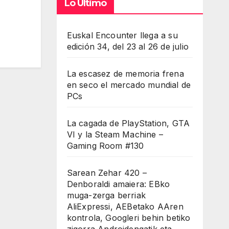
Lo Último
Euskal Encounter llega a su
edición 34, del 23 al 26 de julio
La escasez de memoria frena
en seco el mercado mundial de
PCs
La cagada de PlayStation, GTA
VI y la Steam Machine –
Gaming Room #130
Sarean Zehar 420 –
Denboraldi amaiera: EBko
muga-zerga berriak
AliExpressi, AEBetako AAren
kontrola, Googleri behin betiko
zigorra Androidengatik eta