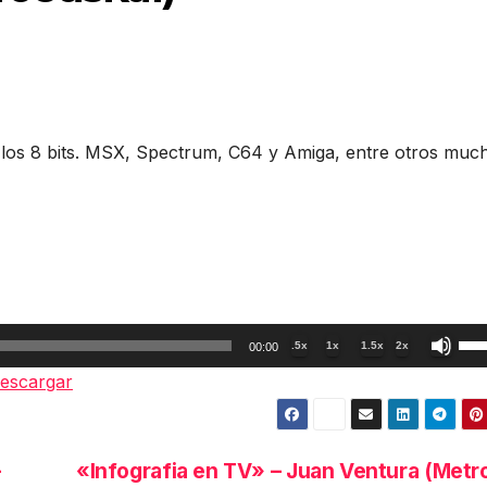
 los 8 bits. MSX, Spectrum, C64 y Amiga, entre otros muc
Util
.5x
1x
1.5x
2x
00:00
las
escargar
tec
de
fle
–
«Infografia en TV» – Juan Ventura (Metr
arr