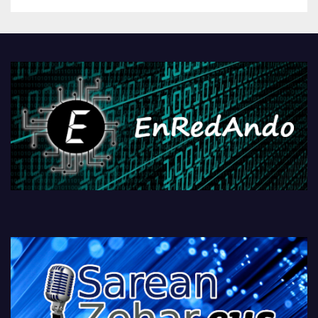
betiko zigorra
Androidengatik eta
PlayStationeko bideojoko
fisikoen amaiera