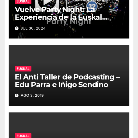
EUSKAL
Vuelve Party Night: La
Experiencia de la Euskal
Encounter 32 – Party Night
JUL 30, 2024
2024
EUSKAL
El Anti Taller de Podcasting –
Edu Parra e Iñigo Sendino
AGO 3, 2019
EUSKAL