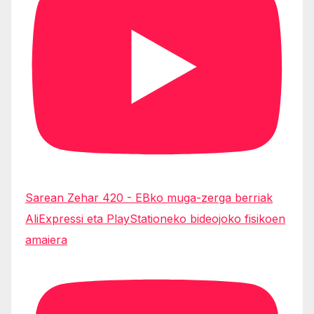
Sarean Zehar 420 - EBko muga-zerga berriak
AliExpressi eta PlayStationeko bideojoko fisikoen
amaiera