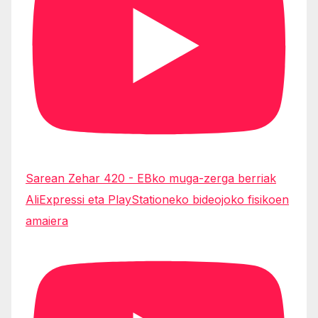
Sarean Zehar 420 - EBko muga-zerga berriak
AliExpressi eta PlayStationeko bideojoko fisikoen
amaiera