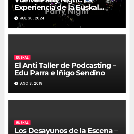
Experiencia de la Euskal
Encounter 32 – Party Night
JUL 30, 2024
2024
EUSKAL
El Anti Taller de Podcasting –
Edu Parra e Iñigo Sendino
AGO 3, 2019
EUSKAL
Los Desayunos de la Escena –