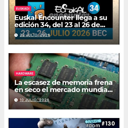
EUSKADI
Euskal Encounter llega a su
edición 34, del 23 al 26 de
julio
22 JULIO, 2026
HARDWARE
La escasez de memoria frena
en seco el mercado mundial
de PCs
10 JULIO, 2026