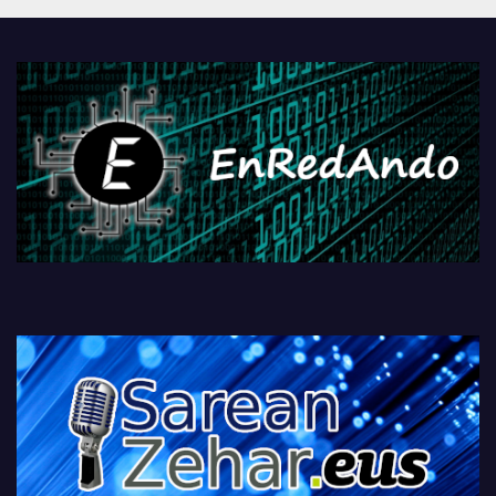
PlayStationeko bideojoko
fisikoen amaiera