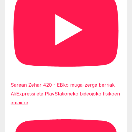
Sarean Zehar 420 - EBko muga-zerga berriak
AliExpressi eta PlayStationeko bideojoko fisikoen
amaiera