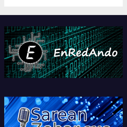
betiko zigorra
Androidengatik eta
PlayStationeko bideojoko
fisikoen amaiera