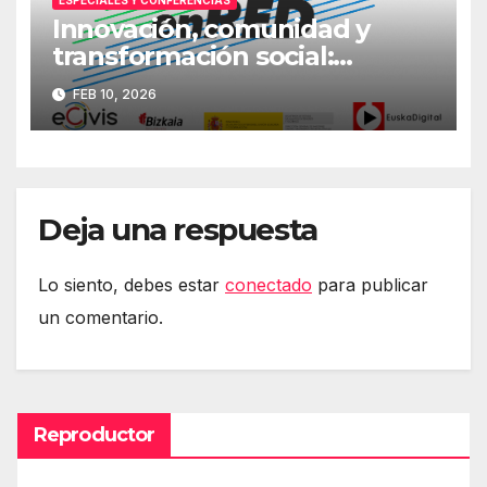
Innovación, comunidad y
transformación social:
Primera jornada
FEB 10, 2026
#DerechosEnRed
Deja una respuesta
Lo siento, debes estar
conectado
para publicar
un comentario.
Reproductor