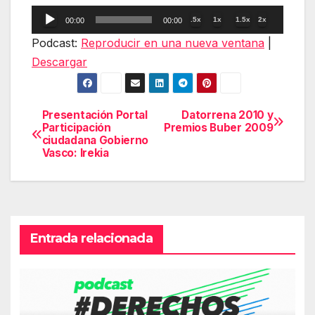
Reproductor
.5x
1x
1.5x
2x
00:00
00:00
de
Podcast:
Reproducir en una nueva ventana
|
audio
Descargar
Presentación Portal
Datorrena 2010 y
Navegación
Participación
Premios Buber 2009
ciudadana Gobierno
de
Vasco: Irekia
entradas
Entrada relacionada