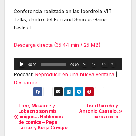
Conferencia realizada en las Iberdrola VIT
Talks, dentro del Fun and Serious Game
Festival.
Descarga directa (35:44 min / 25 MB)
Reproductor
.5x
1x
1.5x
2x
00:00
00:00
de
Podcast:
Reproducir en una nueva ventana
|
audio
Descargar
Thor, Masacre y
Toni Garrido y
Navegación
Lobezno son mis
Antonio Castelo,
amigos… Hablemos
cara a cara
de
de comics – Pepe
Larraz y Borja Crespo
entradas