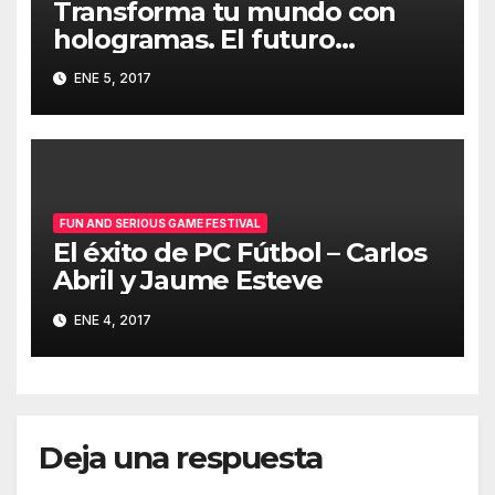
Transforma tu mundo con
hologramas. El futuro
tecnológico y la industria 4.0
ENE 5, 2017
– Javier Ortizá
FUN AND SERIOUS GAME FESTIVAL
El éxito de PC Fútbol – Carlos
Abril y Jaume Esteve
ENE 4, 2017
Deja una respuesta