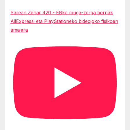
Sarean Zehar 420 - EBko muga-zerga berriak
AliExpressi eta PlayStationeko bideojoko fisikoen
amaiera