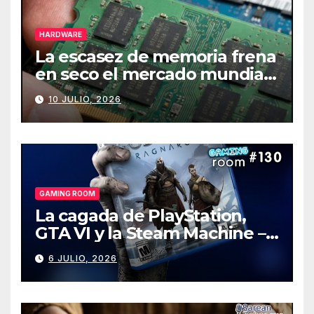
HARDWARE
La escasez de memoria frena
en seco el mercado mundial
de PCs
10 JULIO, 2026
GAMING ROOM
La cagada de PlayStation,
GTA VI y la Steam Machine –
Gaming Room #130
6 JULIO, 2026