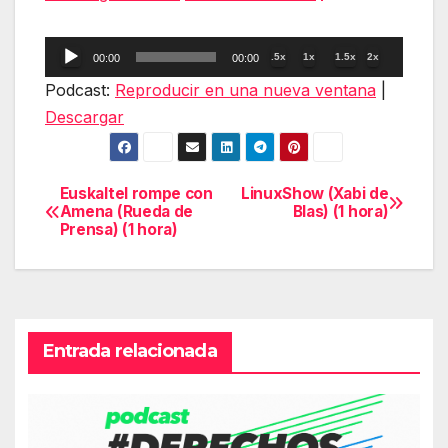
Reproductor
.5x
1x
1.5x
2x
00:00
00:00
de
Podcast:
Reproducir en una nueva ventana
|
audio
Descargar
Euskaltel rompe con
LinuxShow (Xabi de
Navegación
Amena (Rueda de
Blas) (1 hora)
Prensa) (1 hora)
de
entradas
Entrada relacionada