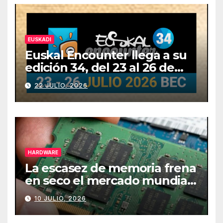
EUSKADI
Euskal Encounter llega a su
edición 34, del 23 al 26 de
julio
22 JULIO, 2026
HARDWARE
La escasez de memoria frena
en seco el mercado mundial
de PCs
10 JULIO, 2026