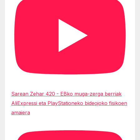
Sarean Zehar 420 - EBko muga-zerga berriak
AliExpressi eta PlayStationeko bideojoko fisikoen
amaiera