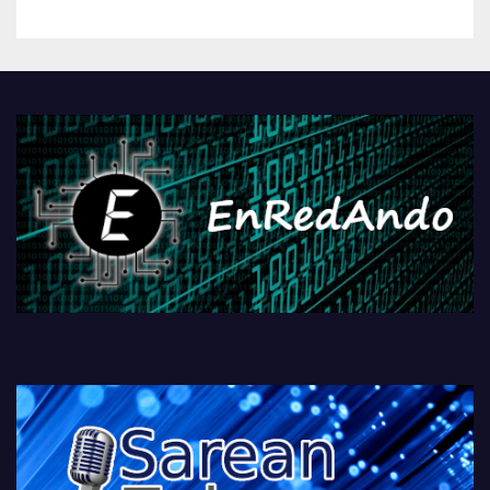
betiko zigorra
Androidengatik eta
PlayStationeko bideojoko
fisikoen amaiera