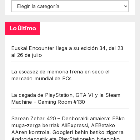
Contenidos
Lo Último
Euskal Encounter llega a su edición 34, del 23
al 26 de julio
La escasez de memoria frena en seco el
mercado mundial de PCs
La cagada de PlayStation, GTA VI y la Steam
Machine – Gaming Room #130
Sarean Zehar 420 – Denboraldi amaiera: EBko
muga-zerga berriak AliExpressi, AEBetako
AAren kontrola, Googleri behin betiko zigorra
Androidengatik eta PlayStationeko bideojoko