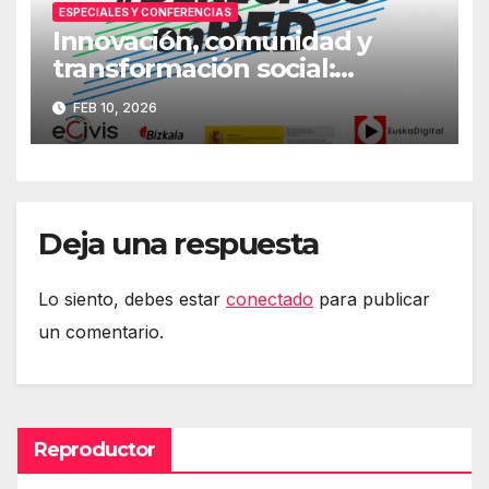
ESPECIALES Y CONFERENCIAS
Innovación, comunidad y
transformación social:
Primera jornada
FEB 10, 2026
#DerechosEnRed
Deja una respuesta
Lo siento, debes estar
conectado
para publicar
un comentario.
Reproductor