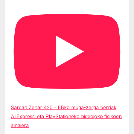
Sarean Zehar 420 - EBko muga-zerga berriak
AliExpressi eta PlayStationeko bideojoko fisikoen
amaiera