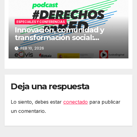
ESPECIALES Y CONFERENCIAS
Innovación, comunidad y
transformación social:
Primera jornada
FEB 10, 2026
#DerechosEnRed
Deja una respuesta
Lo siento, debes estar
conectado
para publicar
un comentario.