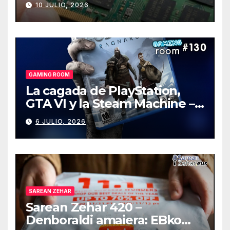
10 JULIO, 2026
GAMING ROOM
La cagada de PlayStation,
GTA VI y la Steam Machine –
Gaming Room #130
6 JULIO, 2026
SAREAN ZEHAR
Sarean Zehar 420 –
Denboraldi amaiera: EBko