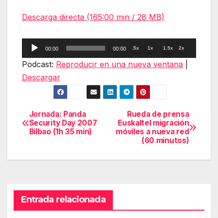
Descarga directa (165:00 min / 28 MB)
Reproductor
.5x
1x
1.5x
2x
00:00
00:00
de
Podcast:
Reproducir en una nueva ventana
|
audio
Descargar
Jornada: Panda
Rueda de prensa
Navegación
Security Day 2007
Euskaltel migración
Bilbao (1h 35 min)
móviles a nueva red
de
(60 minutos)
entradas
Entrada relacionada