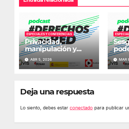
Entrada relacionada
ESPECIALES Y CONFERENCIAS
ESPECIA
Privacidad,
Sesg
manipulación y
pode
adicción digital:
IA: 
ABR 5, 2026
MAR 8
Última jornada
#De
#DerechosEnRed
Deja una respuesta
Lo siento, debes estar
conectado
para publicar u