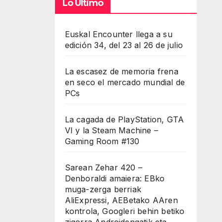
Lo Último
Euskal Encounter llega a su
edición 34, del 23 al 26 de julio
La escasez de memoria frena
en seco el mercado mundial de
PCs
La cagada de PlayStation, GTA
VI y la Steam Machine –
Gaming Room #130
Sarean Zehar 420 –
Denboraldi amaiera: EBko
muga-zerga berriak
AliExpressi, AEBetako AAren
kontrola, Googleri behin betiko
zigorra Androidengatik eta