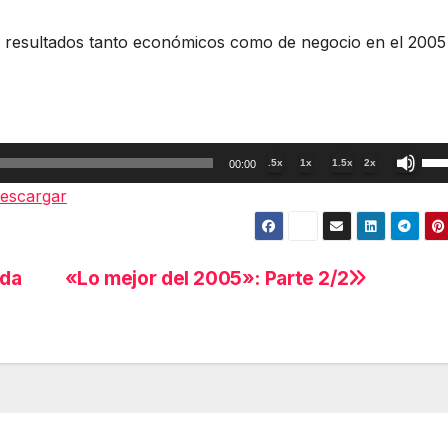
 resultados tanto económicos como de negocio en el 2005
Util
.5x
1x
1.5x
2x
00:00
las
escargar
tec
de
fle
nda
«Lo mejor del 2005»: Parte 2/2
arr
par
aum
o
dis
el