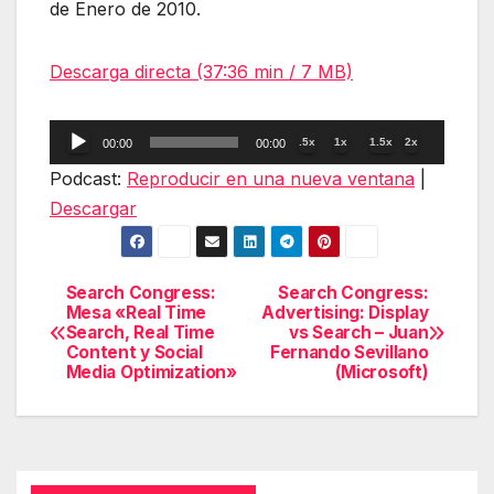
de Enero de 2010.
Descarga directa (37:36 min / 7 MB)
Reproductor
.5x
1x
1.5x
2x
00:00
00:00
de
Podcast:
Reproducir en una nueva ventana
|
audio
Descargar
Search Congress:
Search Congress:
Navegación
Mesa «Real Time
Advertising: Display
Search, Real Time
vs Search – Juan
de
Content y Social
Fernando Sevillano
Media Optimization»
(Microsoft)
entradas