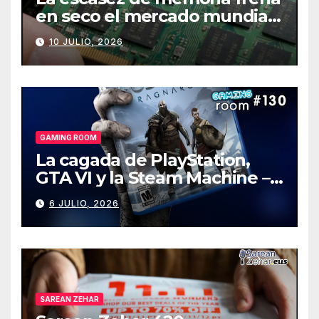
en seco el mercado mundial
de PCs
10 JULIO, 2026
GAMING ROOM
La cagada de PlayStation,
GTA VI y la Steam Machine –
Gaming Room #130
6 JULIO, 2026
SAREAN ZEHAR