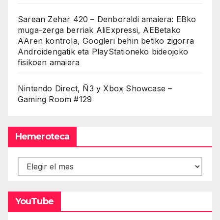
Sarean Zehar 420 – Denboraldi amaiera: EBko
muga-zerga berriak AliExpressi, AEBetako
AAren kontrola, Googleri behin betiko zigorra
Androidengatik eta PlayStationeko bideojoko
fisikoen amaiera
Nintendo Direct, Ñ3 y Xbox Showcase –
Gaming Room #129
Hemeroteca
Hemeroteca
YouTube