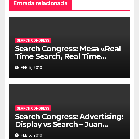
Entrada relacionada
SEARCH CONGRESS
Search Congress: Mesa «Real
Time Search, Real Time
Content y Social Media
FEB 5, 2010
Optimization»
SEARCH CONGRESS
Search Congress: Advertising:
Display vs Search – Juan
Fernando Sevillano
FEB 5, 2010