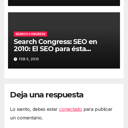
(Microsoft)
SEARCH CONGRESS
Search Congress: SEO en
2010: El SEO para ésta
primavera – Ismael «El-Qudsi»
FEB 5, 2010
(Havas Digital)
Deja una respuesta
Lo siento, debes estar
conectado
para publicar
un comentario.