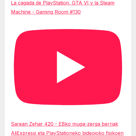
La cagada de PlayStation, GTA VI y la Steam
Machine - Gaming Room #130
Sarean Zehar 420 - EBko muga-zerga berriak
AliExpressi eta PlayStationeko bideojoko fisikoen