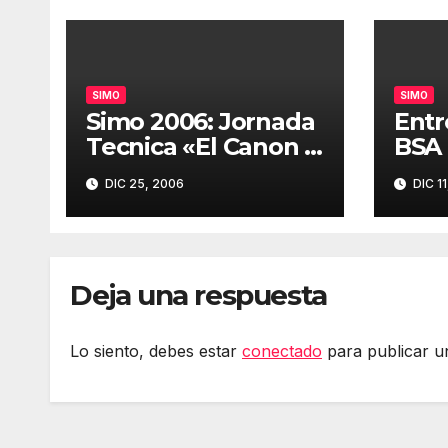
SIMO
SIMO
Simo 2006: Jornada
Entr
Tecnica «El Canon a
BSA 
CD y DVD» (1 hora
DIC 25, 2006
DIC 11
30 minutos)
Deja una respuesta
Lo siento, debes estar
conectado
para publicar u