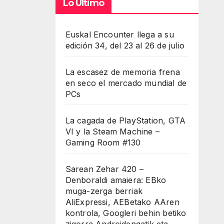
Lo Último
Euskal Encounter llega a su
edición 34, del 23 al 26 de julio
La escasez de memoria frena
en seco el mercado mundial de
PCs
La cagada de PlayStation, GTA
VI y la Steam Machine –
Gaming Room #130
Sarean Zehar 420 –
Denboraldi amaiera: EBko
muga-zerga berriak
AliExpressi, AEBetako AAren
kontrola, Googleri behin betiko
zigorra Androidengatik eta