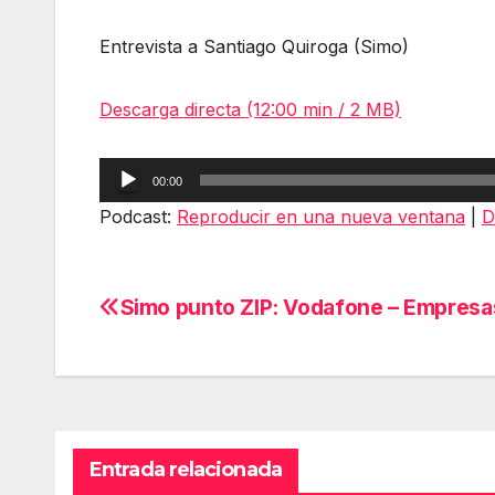
Entrevista a Santiago Quiroga (Simo)
Descarga directa (12:00 min / 2 MB)
Reproductor
00:00
de
Podcast:
Reproducir en una nueva ventana
|
D
audio
Simo punto ZIP: Vodafone – Empresa
Navegación
de
entradas
Entrada relacionada