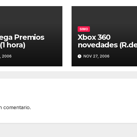
vol
SIMO
ega Premios
Xbox 360
(1 hora)
novedades (R.d
Prensa SIMO) (1
, 2006
NOV 27, 2006
hora 30 min.)
n comentario.