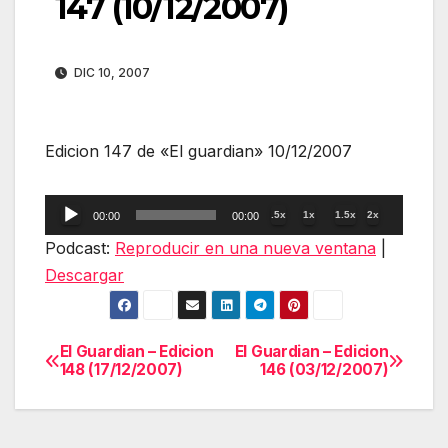
147 (10/12/2007)
DIC 10, 2007
Edicion 147 de «El guardian» 10/12/2007
Reproductor
.5x
1x
1.5x
2x
00:00
00:00
de
Podcast:
Reproducir en una nueva ventana
|
audio
Descargar
El Guardian – Edicion
El Guardian – Edicion
Navegación
148 (17/12/2007)
146 (03/12/2007)
de
entradas