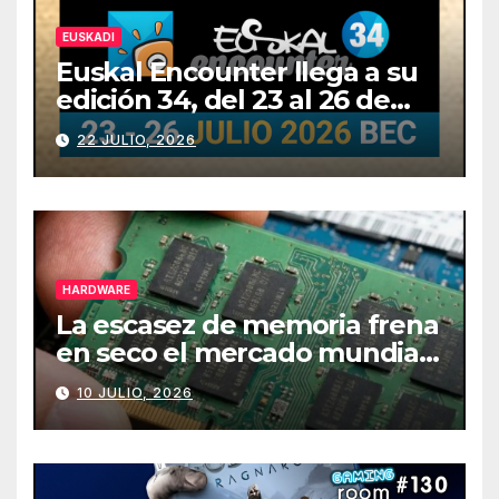
EUSKADI
Euskal Encounter llega a su
edición 34, del 23 al 26 de
julio
22 JULIO, 2026
HARDWARE
La escasez de memoria frena
en seco el mercado mundial
de PCs
10 JULIO, 2026