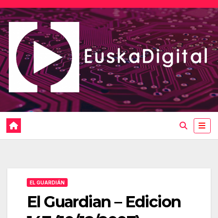
Saltar
al
contenido
EL GUARDIÁN
El Guardian – Edicion