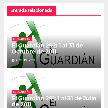
Entrada relacionada
EL GUARDIÁN
El Guardián 292: 1 al 31 de
Octubre de 2011
OCT 10, 2011
EL GUARDIÁN
El Guardián 291: 1 al 31 de Julio
de 2011