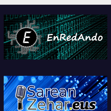
PlayStationeko bideojoko
fisikoen amaiera