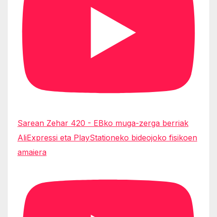
Sarean Zehar 420 - EBko muga-zerga berriak
AliExpressi eta PlayStationeko bideojoko fisikoen
amaiera