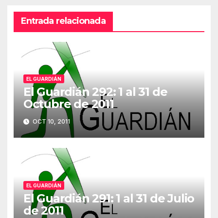
Entrada relacionada
EL GUARDIÁN
El Guardián 292: 1 al 31 de
Octubre de 2011
OCT 10, 2011
EL GUARDIÁN
El Guardián 291: 1 al 31 de Julio
de 2011