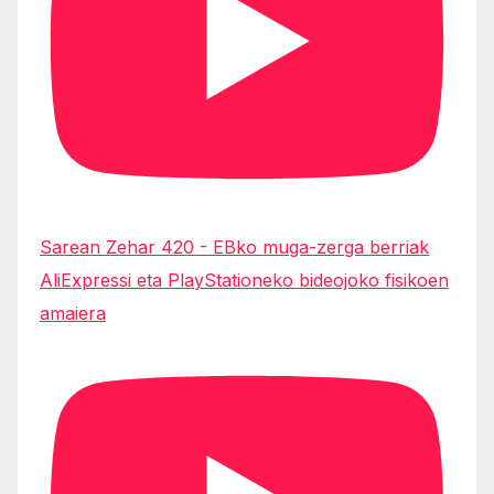
Sarean Zehar 420 - EBko muga-zerga berriak
AliExpressi eta PlayStationeko bideojoko fisikoen
amaiera