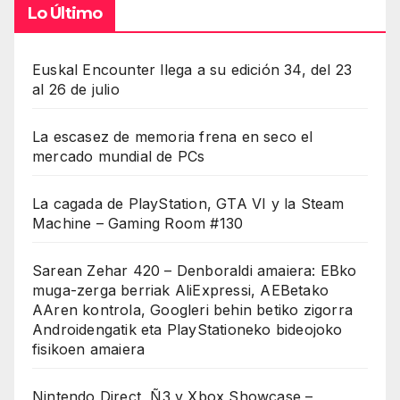
Lo Último
Euskal Encounter llega a su edición 34, del 23
al 26 de julio
La escasez de memoria frena en seco el
mercado mundial de PCs
La cagada de PlayStation, GTA VI y la Steam
Machine – Gaming Room #130
Sarean Zehar 420 – Denboraldi amaiera: EBko
muga-zerga berriak AliExpressi, AEBetako
AAren kontrola, Googleri behin betiko zigorra
Androidengatik eta PlayStationeko bideojoko
fisikoen amaiera
Nintendo Direct, Ñ3 y Xbox Showcase –