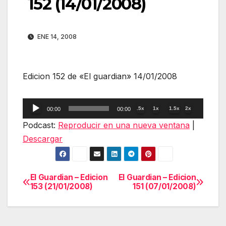
152 (14/01/2008)
ENE 14, 2008
Edicion 152 de «El guardian» 14/01/2008
Reproductor
.5x
1x
1.5x
2x
00:00
00:00
de
Podcast:
Reproducir en una nueva ventana
|
audio
Descargar
El Guardian – Edicion
El Guardian – Edicion
Navegación
153 (21/01/2008)
151 (07/01/2008)
de
entradas