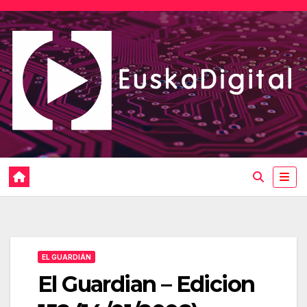
Saltar
al
contenido
EL GUARDIÁN
El Guardian – Edicion