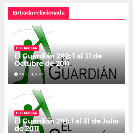
Entrada relacionada
EL GUARDIÁN
El Guardián 292: 1 al 31 de
Octubre de 2011
OCT 10, 2011
EL GUARDIÁN
El Guardián 291: 1 al 31 de Julio
de 2011