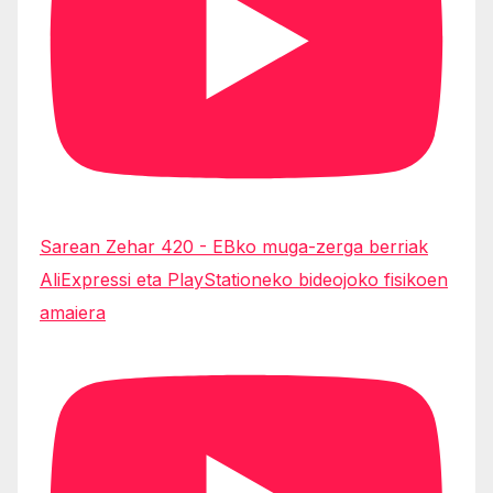
Sarean Zehar 420 - EBko muga-zerga berriak
AliExpressi eta PlayStationeko bideojoko fisikoen
amaiera