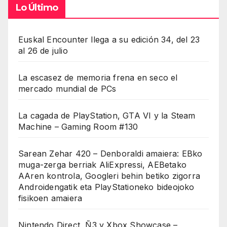
Lo Último
Euskal Encounter llega a su edición 34, del 23
al 26 de julio
La escasez de memoria frena en seco el
mercado mundial de PCs
La cagada de PlayStation, GTA VI y la Steam
Machine – Gaming Room #130
Sarean Zehar 420 – Denboraldi amaiera: EBko
muga-zerga berriak AliExpressi, AEBetako
AAren kontrola, Googleri behin betiko zigorra
Androidengatik eta PlayStationeko bideojoko
fisikoen amaiera
Nintendo Direct, Ñ3 y Xbox Showcase –