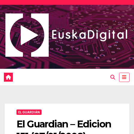
Saltar
al
contenido
EL GUARDIÁN
El Guardian – Edicion