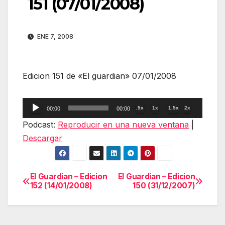
151 (07/01/2008)
ENE 7, 2008
Edicion 151 de «El guardian» 07/01/2008
Reproductor
.5x
1x
1.5x
2x
00:00
00:00
de
Podcast:
Reproducir en una nueva ventana
|
audio
Descargar
El Guardian – Edicion
El Guardian – Edicion
Navegación
152 (14/01/2008)
150 (31/12/2007)
de
entradas