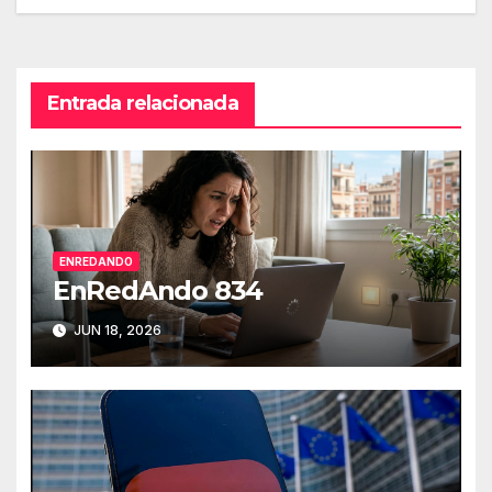
de
entradas
Entrada relacionada
ENREDANDO
EnRedAndo 834
JUN 18, 2026