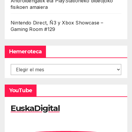
Androidengatik eta PlayStationeko bideojoko
fisikoen amaiera
Nintendo Direct, Ñ3 y Xbox Showcase –
Gaming Room #129
Hemeroteca
Hemeroteca
YouTube
EuskaDigital