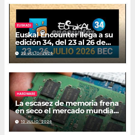
EUSKADI
Euskal Encounter llega a su
edición 34, del 23 al 26 de
julio
22 JULIO, 2026
HARDWARE
La escasez de memoria frena
en seco el mercado mundial
de PCs
10 JULIO, 2026