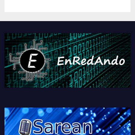
kontrola, Googleri behin
betiko zigorra
Androidengatik eta
PlayStationeko bideojoko
fisikoen amaiera