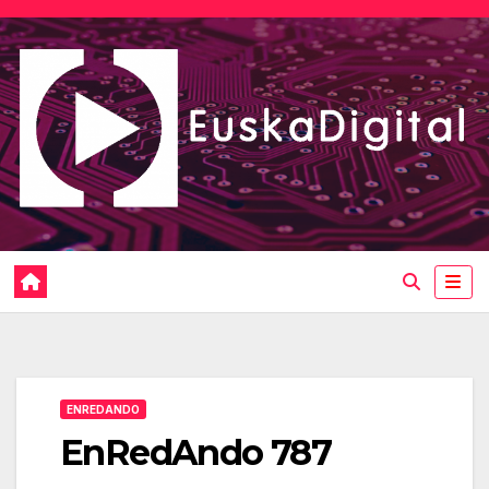
Saltar
al
contenido
ENREDANDO
EnRedAndo 787