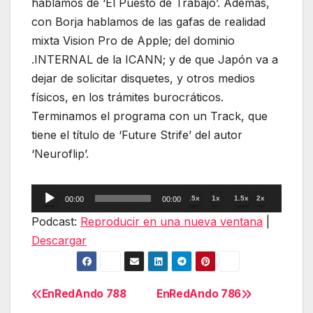
hablamos de ‘El Puesto de Trabajo’. Además,
con Borja hablamos de las gafas de realidad
mixta Vision Pro de Apple; del dominio
.INTERNAL de la ICANN; y de que Japón va a
dejar de solicitar disquetes, y otros medios
físicos, en los trámites burocráticos.
Terminamos el programa con un Track, que
tiene el título de ‘Future Strife’ del autor
‘Neuroflip’.
Reproductor
.5x
1x
1.5x
2x
00:00
00:00
de
Podcast:
Reproducir en una nueva ventana
|
audio
Descargar
EnRedAndo 788
EnRedAndo 786
Navegación