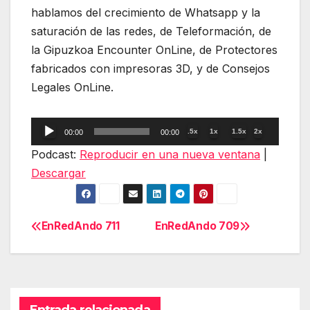
hablamos del crecimiento de Whatsapp y la
saturación de las redes, de Teleformación, de
la Gipuzkoa Encounter OnLine, de Protectores
fabricados con impresoras 3D, y de Consejos
Legales OnLine.
Reproductor
.5x
1x
1.5x
2x
00:00
00:00
de
Podcast:
Reproducir en una nueva ventana
|
audio
Descargar
EnRedAndo 711
EnRedAndo 709
Navegación
de
entradas
Entrada relacionada