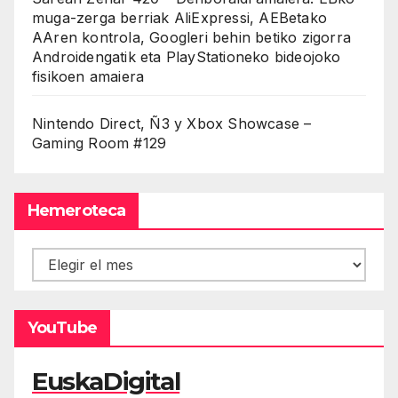
muga-zerga berriak AliExpressi, AEBetako
AAren kontrola, Googleri behin betiko zigorra
Androidengatik eta PlayStationeko bideojoko
fisikoen amaiera
Nintendo Direct, Ñ3 y Xbox Showcase –
Gaming Room #129
Hemeroteca
Hemeroteca
YouTube
EuskaDigital