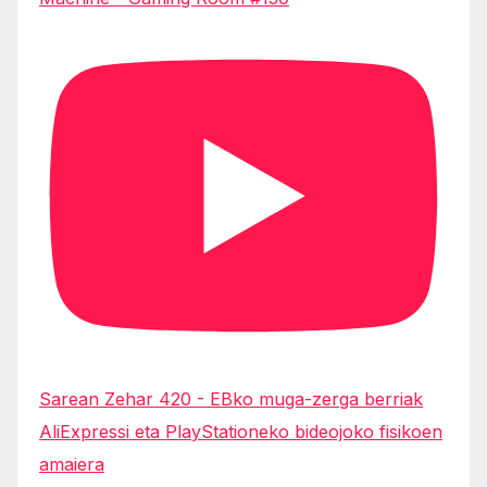
Sarean Zehar 420 - EBko muga-zerga berriak
AliExpressi eta PlayStationeko bideojoko fisikoen
amaiera