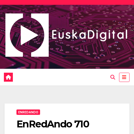
Saltar
al
contenido
ENREDANDO
EnRedAndo 710