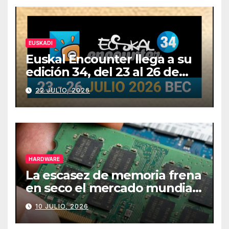
EUSKADI
Euskal Encounter llega a su
edición 34, del 23 al 26 de
julio
22 JULIO, 2026
HARDWARE
La escasez de memoria frena
en seco el mercado mundial
de PCs
10 JULIO, 2026