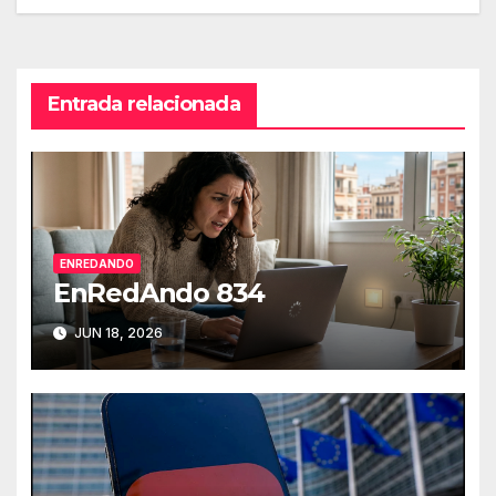
de
entradas
Entrada relacionada
ENREDANDO
EnRedAndo 834
JUN 18, 2026