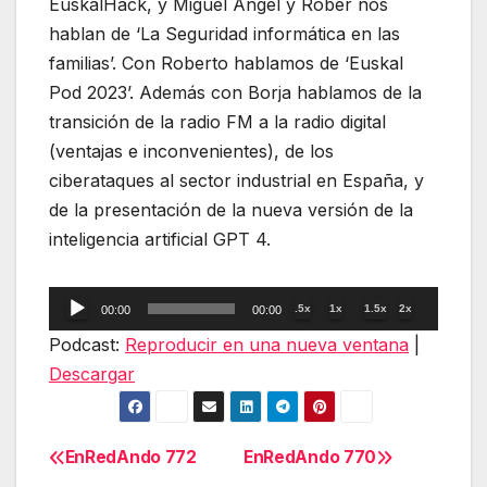
EuskalHack, y Miguel Angel y Rober nos
hablan de ‘La Seguridad informática en las
familias’. Con Roberto hablamos de ‘Euskal
Pod 2023’. Además con Borja hablamos de la
transición de la radio FM a la radio digital
(ventajas e inconvenientes), de los
ciberataques al sector industrial en España, y
de la presentación de la nueva versión de la
inteligencia artificial GPT 4.
Reproductor
.5x
1x
1.5x
2x
00:00
00:00
de
Podcast:
Reproducir en una nueva ventana
|
audio
Descargar
EnRedAndo 772
EnRedAndo 770
Navegación