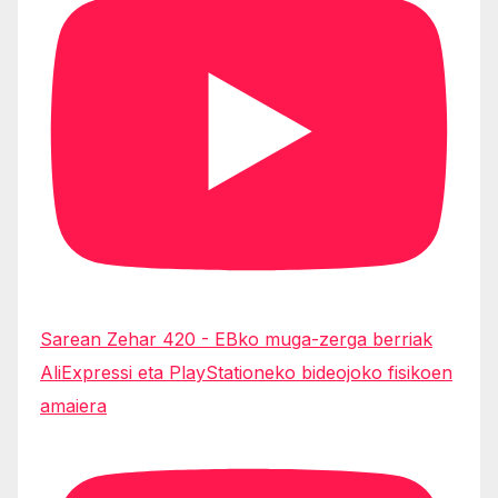
Sarean Zehar 420 - EBko muga-zerga berriak
AliExpressi eta PlayStationeko bideojoko fisikoen
amaiera