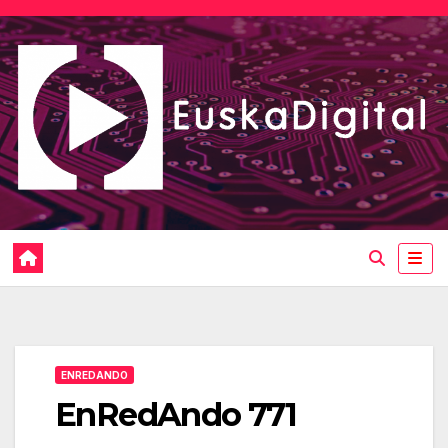
Saltar
al
contenido
ENREDANDO
EnRedAndo 771