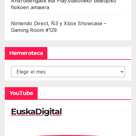
Androidengatik eta PlayStationeko bideojoko
fisikoen amaiera
Nintendo Direct, Ñ3 y Xbox Showcase –
Gaming Room #129
Hemeroteca
Hemeroteca
YouTube
EuskaDigital