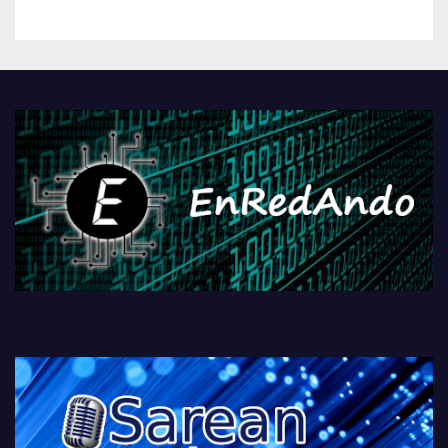
kontrola, Googleri behin
betiko zigorra
Androidengatik eta
PlayStationeko bideojoko
fisikoen amaiera