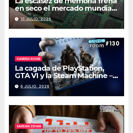
La escasez de memoria frena
en seco el mercado mundial
de PCs
10 JULIO, 2026
GAMING ROOM
La cagada de PlayStation,
GTA VI y la Steam Machine –
Gaming Room #130
6 JULIO, 2026
SAREAN ZEHAR