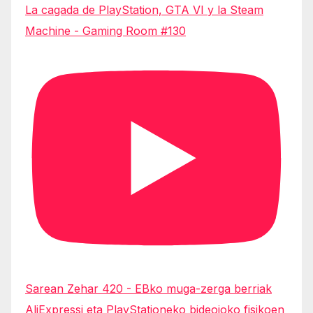
La cagada de PlayStation, GTA VI y la Steam
Machine - Gaming Room #130
Sarean Zehar 420 - EBko muga-zerga berriak
AliExpressi eta PlayStationeko bideojoko fisikoen