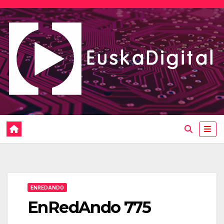
Saltar
al
contenido
ENREDANDO
EnRedAndo 775