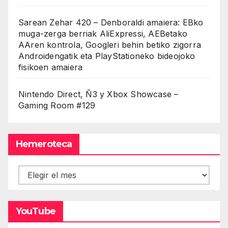
Sarean Zehar 420 – Denboraldi amaiera: EBko
muga-zerga berriak AliExpressi, AEBetako
AAren kontrola, Googleri behin betiko zigorra
Androidengatik eta PlayStationeko bideojoko
fisikoen amaiera
Nintendo Direct, Ñ3 y Xbox Showcase –
Gaming Room #129
Hemeroteca
Hemeroteca
YouTube