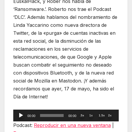
EuskalHack, y Rober nos habla de
‘Ransomware.’. Roberto nos trae el Podcast
‘DLC’. Además hablamos del nombramiento de
Linda Yaccarino como nueva directora de
Twitter, de la «purga» de cuentas inactivas en
esta red social, de la disminución de las
reclamaciones en los servicios de
telecomunicaciones, de que Google y Apple
buscan combatir el seguimiento no deseado
con dispositivos Bluetooth, y de la nueva red
social de Mozilla en Mastodon. ¡Y además
recordamos que ayer, 17 de mayo, ha sido el
Día de Internet!
Reproductor
.5x
1x
1.5x
2x
00:00
00:00
de
Podcast:
Reproducir en una nueva ventana
|
audio