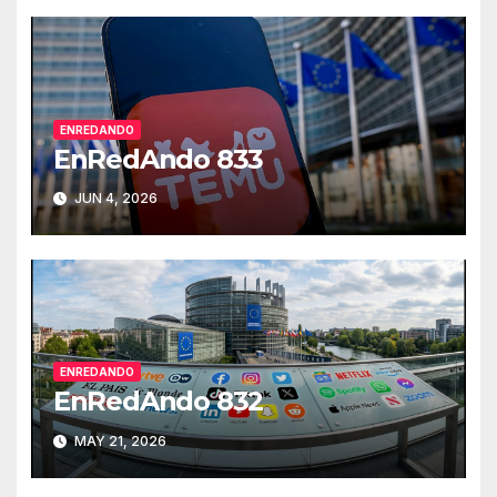
ENREDANDO
EnRedAndo 833
JUN 4, 2026
ENREDANDO
EnRedAndo 832
MAY 21, 2026