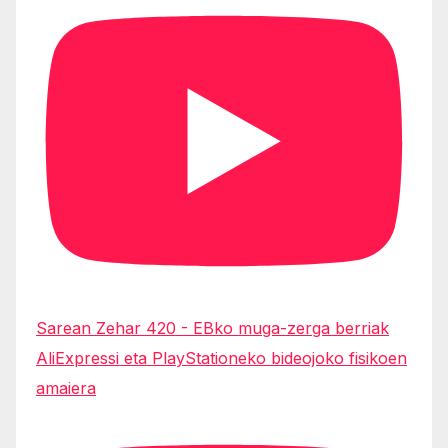
Sarean Zehar 420 - EBko muga-zerga berriak
AliExpressi eta PlayStationeko bideojoko fisikoen
amaiera