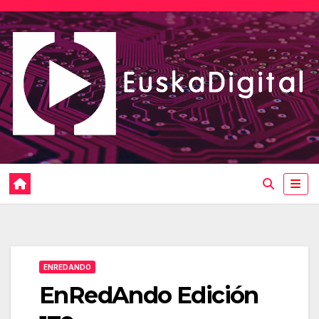
Saltar
al
contenido
ENREDANDO
EnRedAndo Edición