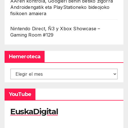
AAren kontrola, Googleri behin betiko zigorra
Androidengatik eta PlayStationeko bideojoko
fisikoen amaiera
Nintendo Direct, Ñ3 y Xbox Showcase –
Gaming Room #129
Hemeroteca
Hemeroteca
YouTube
EuskaDigital