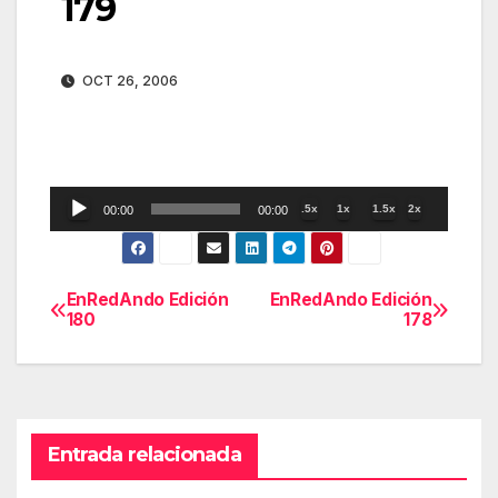
179
OCT 26, 2006
Reproductor
.5x
1x
1.5x
2x
00:00
00:00
de
audio
EnRedAndo Edición
EnRedAndo Edición
Navegación
180
178
de
entradas
Entrada relacionada