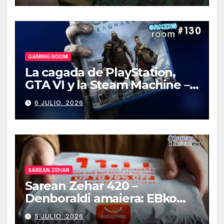
GAMING ROOM
La cagada de PlayStation,
GTA VI y la Steam Machine –
Gaming Room #130
6 JULIO, 2026
SAREAN ZEHAR
Sarean Zehar 420 –
Denboraldi amaiera: EBko
muga-zerga berriak
5 JULIO, 2026
AliExpressi, AEBetako AAren