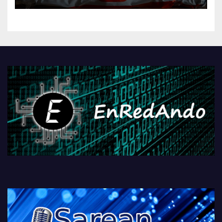
kontrola, Googleri behin
betiko zigorra
Androidengatik eta
PlayStationeko bideojoko
fisikoen amaiera