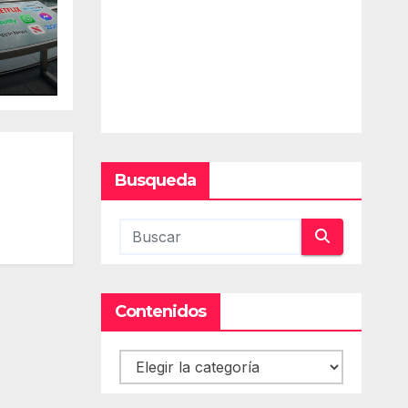
Busqueda
Contenidos
Contenidos