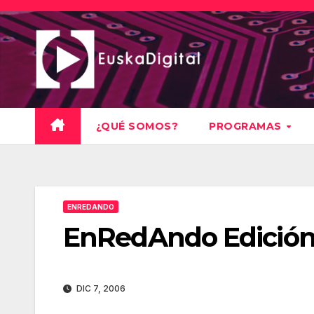
Saltar
al
contenido
¿QUÉ SOMOS?
PROGRAMAS
ENREDANDO
EnRedAndo Edición
DIC 7, 2006