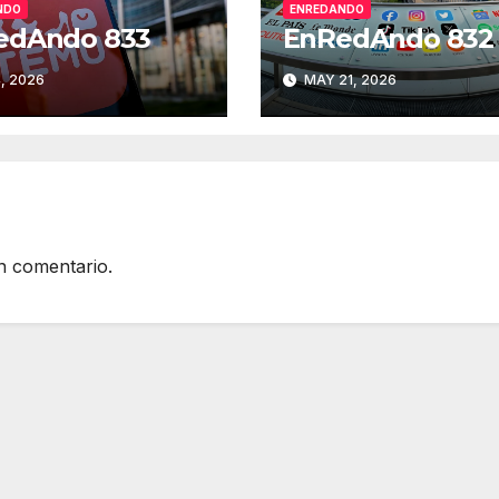
NDO
ENREDANDO
edAndo 833
EnRedAndo 832
, 2026
MAY 21, 2026
n comentario.