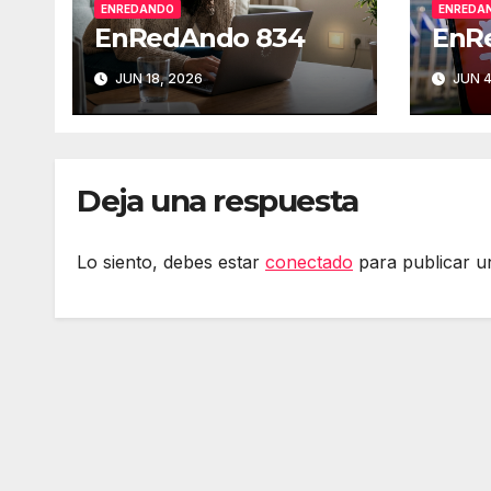
ENREDANDO
ENREDA
EnRedAndo 834
EnR
JUN 18, 2026
JUN 4
Deja una respuesta
Lo siento, debes estar
conectado
para publicar u