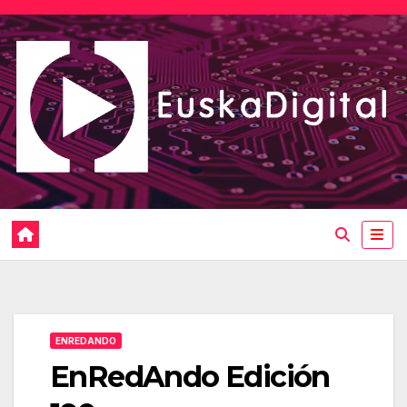
Saltar
al
contenido
ENREDANDO
EnRedAndo Edición