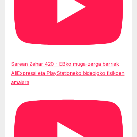
Sarean Zehar 420 - EBko muga-zerga berriak
AliExpressi eta PlayStationeko bideojoko fisikoen
amaiera