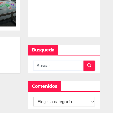
Busqueda
Contenidos
Contenidos