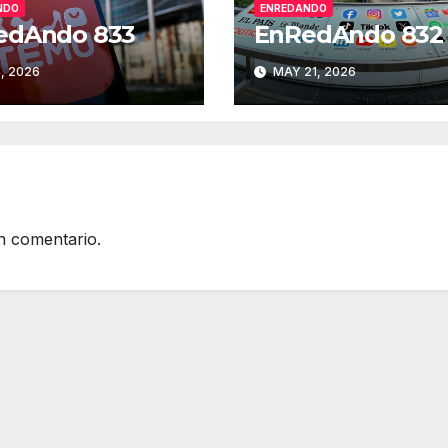
NDO
ENREDANDO
edAndo 833
EnRedAndo 832
, 2026
MAY 21, 2026
n comentario.