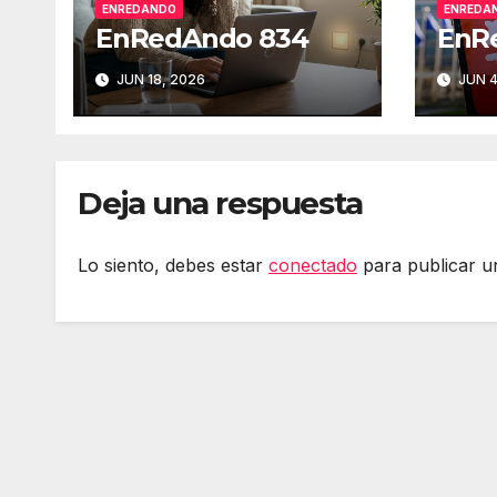
ENREDANDO
ENREDA
EnRedAndo 834
EnR
JUN 18, 2026
JUN 4
Deja una respuesta
Lo siento, debes estar
conectado
para publicar u