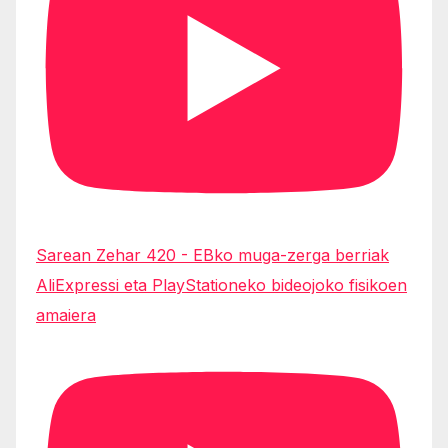
Sarean Zehar 420 - EBko muga-zerga berriak
AliExpressi eta PlayStationeko bideojoko fisikoen
amaiera