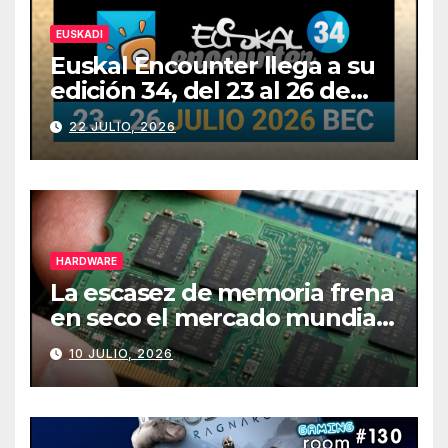
EUSKADI
Euskal Encounter llega a su
edición 34, del 23 al 26 de
julio
22 JULIO, 2026
HARDWARE
La escasez de memoria frena
en seco el mercado mundial
de PCs
10 JULIO, 2026