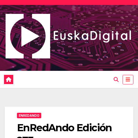
Saltar
al
contenido
ENREDANDO
EnRedAndo Edición