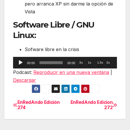
pero arranca XP sin darme la opción de
Vista
Software Libre / GNU
Linux:
Sofware libre en la crisis
Reproductor
.5x
1x
1.5x
2x
00:00
00:00
de
Podcast:
Reproducir en una nueva ventana
|
audio
Descargar
EnRedAndo Edición
EnRedAndo Edicion
Navegación
274
272
de
entradas