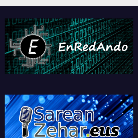
Androidengatik eta
PlayStationeko bideojoko
fisikoen amaiera