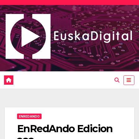
Saltar
al
contenido
ENREDANDO
EnRedAndo Edicion