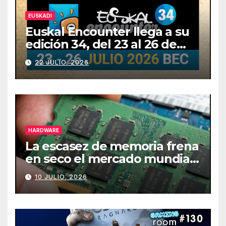
EUSKADI
Euskal Encounter llega a su
edición 34, del 23 al 26 de
julio
22 JULIO, 2026
HARDWARE
La escasez de memoria frena
en seco el mercado mundial
de PCs
10 JULIO, 2026