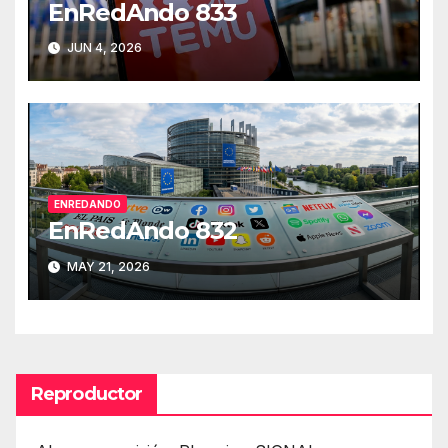
EnRedAndo 833
JUN 4, 2026
ENREDANDO
EnRedAndo 832
MAY 21, 2026
Reproductor