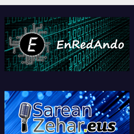
PlayStationeko bideojoko
fisikoen amaiera