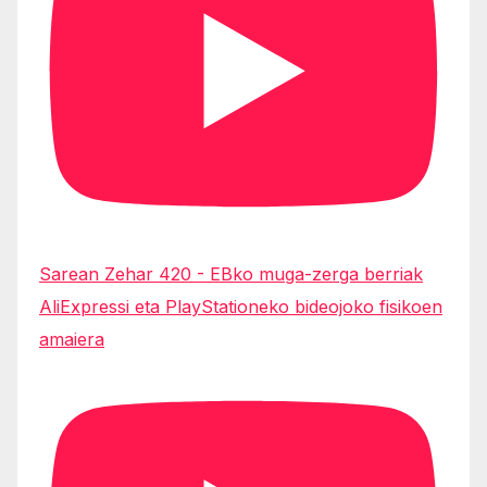
Sarean Zehar 420 - EBko muga-zerga berriak
AliExpressi eta PlayStationeko bideojoko fisikoen
amaiera