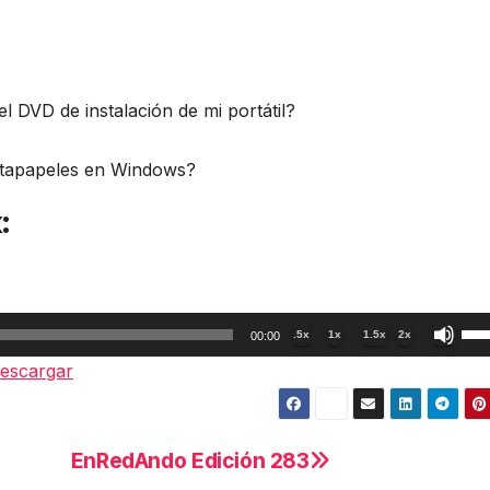
DVD de instalación de mi portátil?
rtapapeles en Windows?
:
Util
.5x
1x
1.5x
2x
00:00
las
escargar
tec
de
fle
EnRedAndo Edición 283
arr