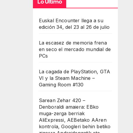
Lo Último
Euskal Encounter llega a su
edición 34, del 23 al 26 de julio
La escasez de memoria frena
en seco el mercado mundial de
PCs
La cagada de PlayStation, GTA
VI y la Steam Machine –
Gaming Room #130
Sarean Zehar 420 –
Denboraldi amaiera: EBko
muga-zerga berriak
AliExpressi, AEBetako AAren
kontrola, Googleri behin betiko
zigorra Androidengatik eta