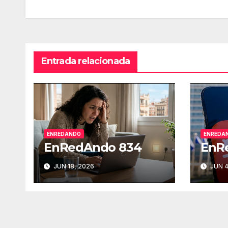
de
entradas
Entrada relacionada
ENREDANDO
ENREDA
EnRedAndo 834
EnR
JUN 18, 2026
JUN 4