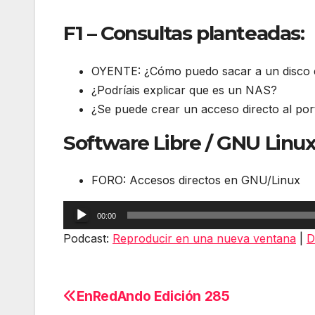
F1 – Consultas planteadas:
OYENTE: ¿Cómo puedo sacar a un disco el 
¿Podríais explicar que es un NAS?
¿Se puede crear un acceso directo al po
Software Libre / GNU Linux
FORO: Accesos directos en GNU/Linux
Reproductor
00:00
de
Podcast:
Reproducir en una nueva ventana
|
D
audio
EnRedAndo Edición 285
Navegación