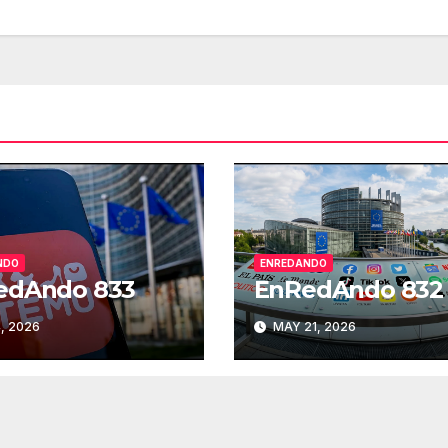
par
aum
o
dis
el
vol
NDO
ENREDANDO
edAndo 833
EnRedAndo 832
, 2026
MAY 21, 2026