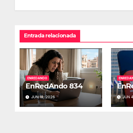
de
entradas
Entrada relacionada
ENREDANDO
ENREDA
EnRedAndo 834
EnR
JUN 18, 2026
JUN 4