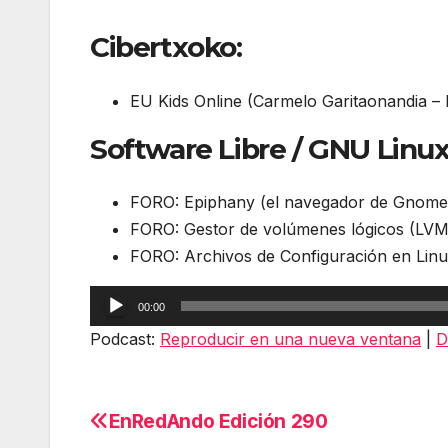
Cibertxoko:
EU Kids Online (Carmelo Garitaonandia –
Software Libre / GNU Linux
FORO: Epiphany (el navegador de Gnome
FORO: Gestor de volúmenes lógicos (LVM
FORO: Archivos de Configuración en Lin
Reproductor
00:00
de
Podcast:
Reproducir en una nueva ventana
|
D
audio
EnRedAndo Edición 290
Navegación