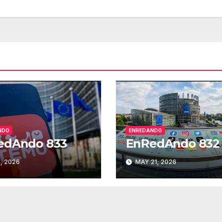
par
aum
o
dis
el
vol
NDO
ENREDANDO
edAndo 833
EnRedAndo 832
, 2026
MAY 21, 2026