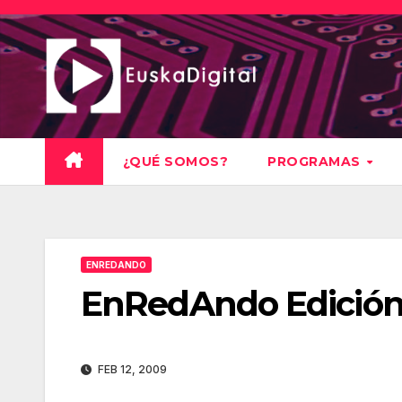
Saltar
al
contenido
¿QUÉ SOMOS?
PROGRAMAS
ENREDANDO
EnRedAndo Edición
FEB 12, 2009