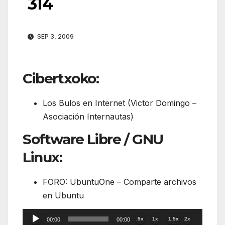
314
SEP 3, 2009
Cibertxoko:
Los Bulos en Internet (Victor Domingo –
Asociación Internautas)
Software Libre / GNU
Linux:
FORO: UbuntuOne – Comparte archivos
en Ubuntu
Reproductor
.5x
1x
1.5x
2x
00:00
00:00