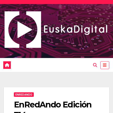
Saltar
al
contenido
ENREDANDO
EnRedAndo Edición