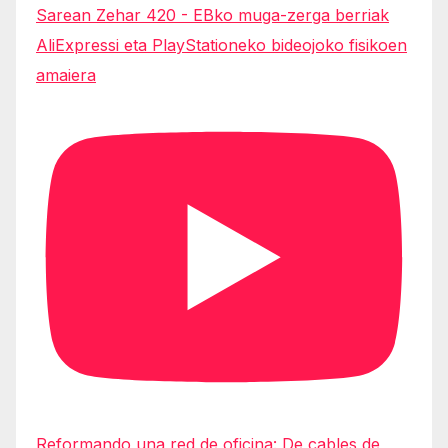
Sarean Zehar 420 - EBko muga-zerga berriak
AliExpressi eta PlayStationeko bideojoko fisikoen
amaiera
Reformando una red de oficina: De cables de