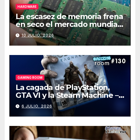
HARDWARE
La escasez de memoria frena
en seco el mercado mundial
de PCs
10 JULIO, 2026
GAMING ROOM
La cagada de PlayStation,
GTA VI y la Steam Machine –
Gaming Room #130
6 JULIO, 2026