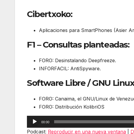
Cibertxoko:
Aplicaciones para SmartPhones (Asier A
F1 – Consultas planteadas:
FORO: Desinstalando Deepfreeze.
INFORFACIL: AntiSpyware.
Software Libre / GNU Linux
FORO: Canaima, el GNU/Linux de Venezu
FORO: Distribución KolibriOS
Reproductor
00:00
de
Podcast:
Reproducir en una nueva ventana
|
D