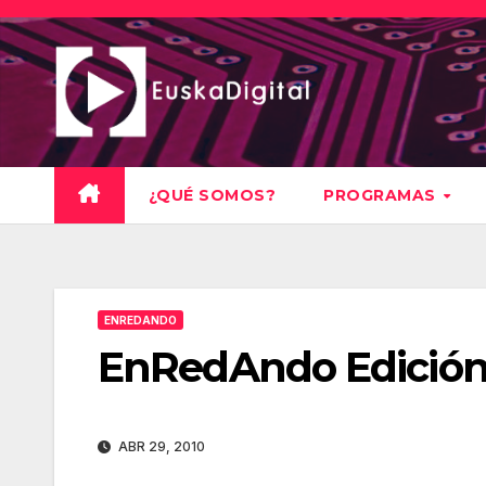
Saltar
al
contenido
¿QUÉ SOMOS?
PROGRAMAS
ENREDANDO
EnRedAndo Edición
ABR 29, 2010