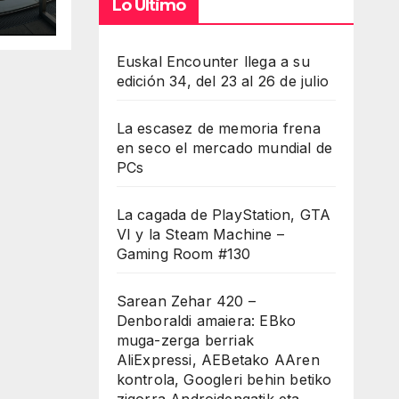
Lo Último
Euskal Encounter llega a su
edición 34, del 23 al 26 de julio
La escasez de memoria frena
en seco el mercado mundial de
PCs
La cagada de PlayStation, GTA
VI y la Steam Machine –
Gaming Room #130
Sarean Zehar 420 –
Denboraldi amaiera: EBko
muga-zerga berriak
AliExpressi, AEBetako AAren
kontrola, Googleri behin betiko
zigorra Androidengatik eta