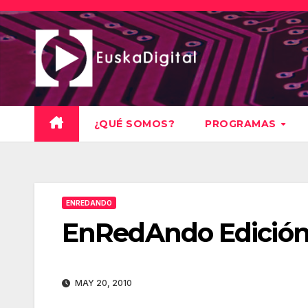
Saltar
al
contenido
¿QUÉ SOMOS?
PROGRAMAS
ENREDANDO
EnRedAndo Edición
MAY 20, 2010