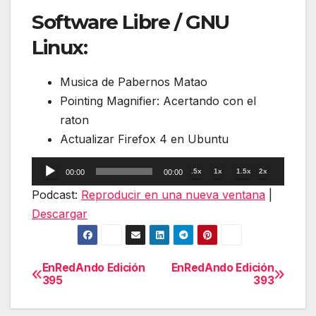
Software Libre / GNU
Linux:
Musica de Pabernos Matao
Pointing Magnifier: Acertando con el
raton
Actualizar Firefox 4 en Ubuntu
Reproductor
.5x
1x
1.5x
2x
00:00
00:00
de
Podcast:
Reproducir en una nueva ventana
|
audio
Descargar
EnRedAndo Edición
EnRedAndo Edición
Navegación
395
393
de