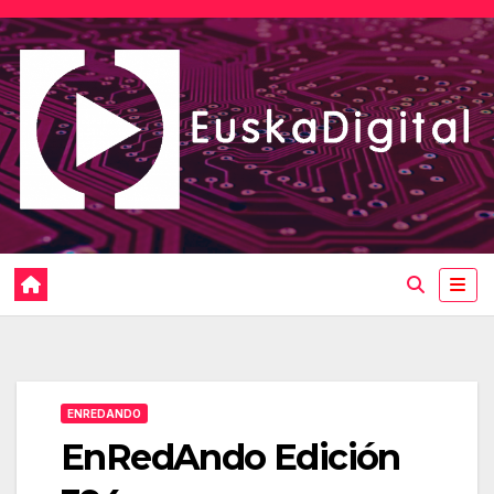
Saltar
al
contenido
ENREDANDO
EnRedAndo Edición