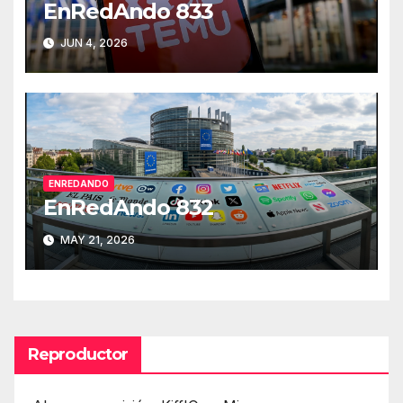
EnRedAndo 833
JUN 4, 2026
ENREDANDO
EnRedAndo 832
MAY 21, 2026
Reproductor