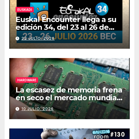
EUSKADI
Euskal Encounter llega a su
edición 34, del 23 al 26 de
julio
22 JULIO, 2026
HARDWARE
La escasez de memoria frena
en seco el mercado mundial
de PCs
10 JULIO, 2026