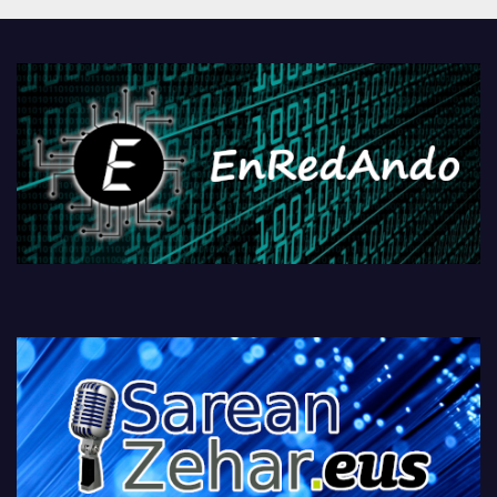
PlayStationeko bideojoko
fisikoen amaiera