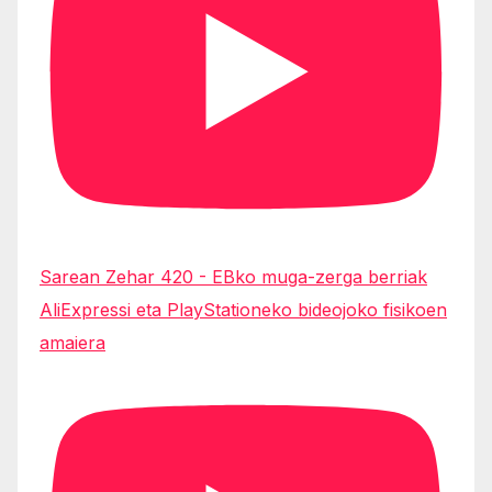
Sarean Zehar 420 - EBko muga-zerga berriak
AliExpressi eta PlayStationeko bideojoko fisikoen
amaiera