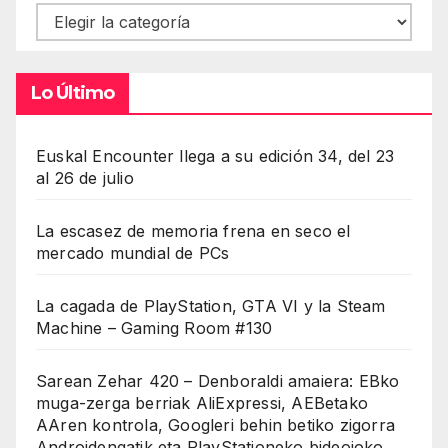
Contenidos
Lo Último
Euskal Encounter llega a su edición 34, del 23
al 26 de julio
La escasez de memoria frena en seco el
mercado mundial de PCs
La cagada de PlayStation, GTA VI y la Steam
Machine – Gaming Room #130
Sarean Zehar 420 – Denboraldi amaiera: EBko
muga-zerga berriak AliExpressi, AEBetako
AAren kontrola, Googleri behin betiko zigorra
Androidengatik eta PlayStationeko bideojoko