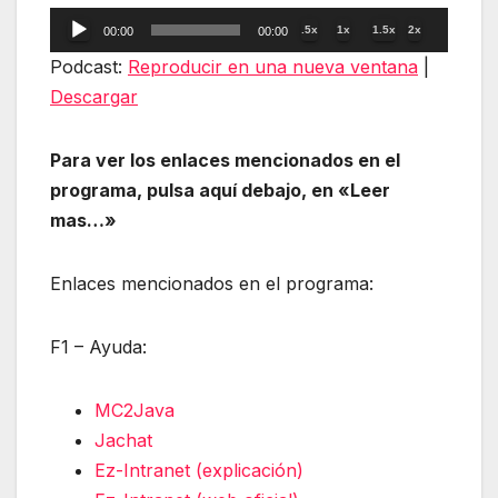
Reproductor
.5x
1x
1.5x
2x
00:00
00:00
de
Podcast:
Reproducir en una nueva ventana
|
audio
Descargar
Para ver los enlaces mencionados en el
programa, pulsa aquí debajo, en «Leer
mas…»
Enlaces mencionados en el programa:
F1 – Ayuda:
MC2Java
Jachat
Ez-Intranet (explicación)