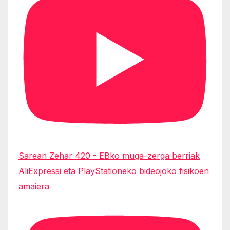
Sarean Zehar 420 - EBko muga-zerga berriak
AliExpressi eta PlayStationeko bideojoko fisikoen
amaiera