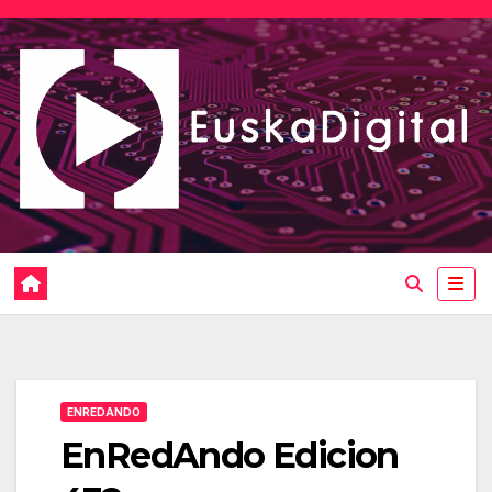
Saltar
al
contenido
ENREDANDO
EnRedAndo Edicion