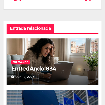
de
entradas
Entrada relacionada
ENREDANDO
EnRedAndo 834
JUN 18, 2026