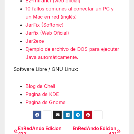
Ez-Intranet (web oficial)
10 fallos comunes al conectar un PC y
un Mac en red (inglés)
JarFix (Softonic)
Jarfix (Web Oficial)
Jar2exe
Ejemplo de archivo de DOS para ejecutar
Java automáticamente.
Software Libre / GNU Linux:
Blog de Cheli
Pagina de KDE
Pagina de Gnome
EnRedAndo Edicion
EnRedAndo Edicion
Navegación
433
431