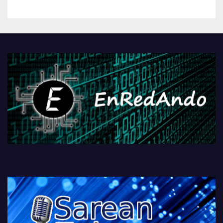
betiko zigorra
Androidengatik eta
PlayStationeko bideojoko
fisikoen amaiera