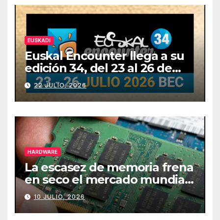
EUSKADI
Euskal Encounter llega a su
edición 34, del 23 al 26 de
julio
22 JULIO, 2026
HARDWARE
La escasez de memoria frena
en seco el mercado mundial
de PCs
10 JULIO, 2026