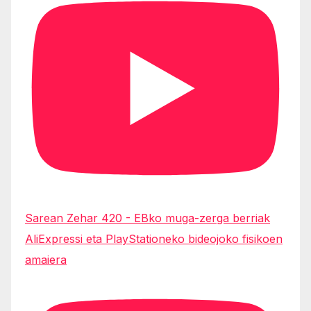
Sarean Zehar 420 - EBko muga-zerga berriak
AliExpressi eta PlayStationeko bideojoko fisikoen
amaiera