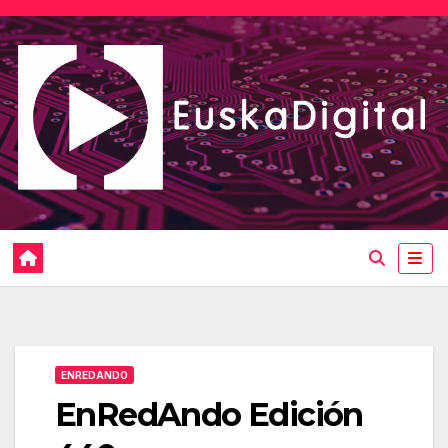
Saltar
al
contenido
ENREDANDO
EnRedAndo Edición