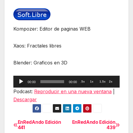
Kompozer: Editor de paginas WEB
Xaos: Fractales libres
Blender: Graficos en 3D
Reproductor
.5x
1x
1.5x
2x
00:00
00:00
de
Podcast:
Reproducir en una nueva ventana
|
audio
Descargar
EnRedAndo Edición
EnRedAndo Edición
Navegación
441
439