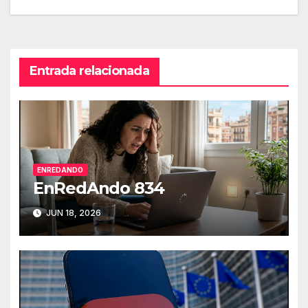
de
entradas
Entrada relacionada
ENREDANDO
EnRedAndo 834
JUN 18, 2026