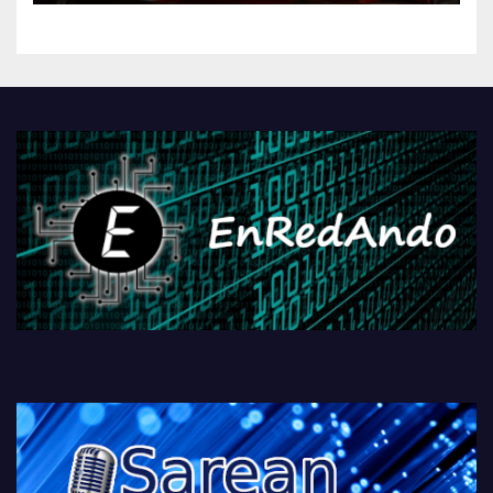
kontrola, Googleri behin
betiko zigorra
Androidengatik eta
PlayStationeko bideojoko
fisikoen amaiera