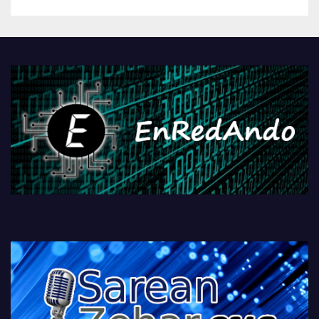
betiko zigorra
Androidengatik eta
PlayStationeko bideojoko
fisikoen amaiera