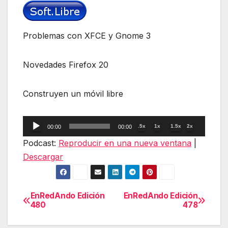
Problemas con XFCE y Gnome 3
Novedades Firefox 20
Construyen un móvil libre
Reproductor
.5x
1x
1.5x
2x
00:00
00:00
de
Podcast:
Reproducir en una nueva ventana
|
audio
Descargar
EnRedAndo Edición
EnRedAndo Edición
Navegación
480
478
de