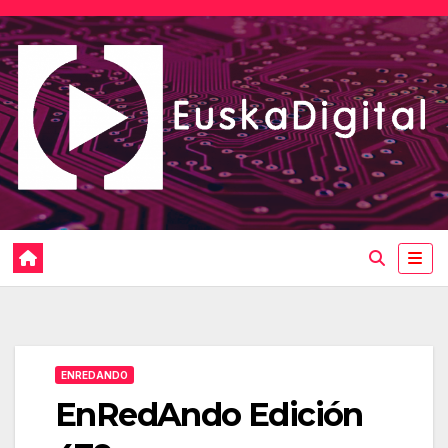
Saltar
al
contenido
ENREDANDO
EnRedAndo Edición