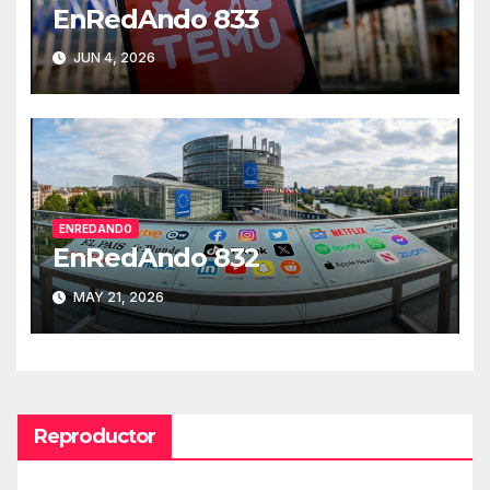
EnRedAndo 833
JUN 4, 2026
ENREDANDO
EnRedAndo 832
MAY 21, 2026
Reproductor