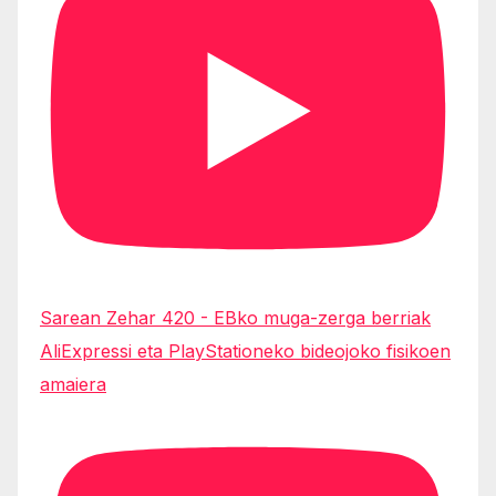
Sarean Zehar 420 - EBko muga-zerga berriak
AliExpressi eta PlayStationeko bideojoko fisikoen
amaiera