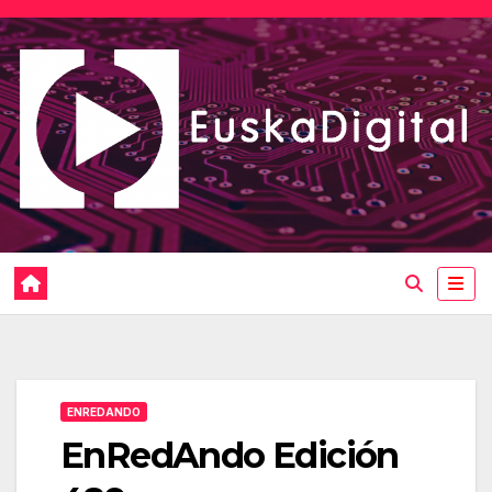
Saltar
al
contenido
ENREDANDO
EnRedAndo Edición