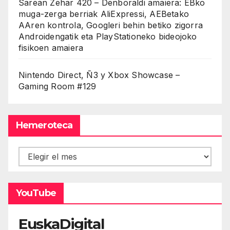
Sarean Zehar 420 – Denboraldi amaiera: EBko
muga-zerga berriak AliExpressi, AEBetako
AAren kontrola, Googleri behin betiko zigorra
Androidengatik eta PlayStationeko bideojoko
fisikoen amaiera
Nintendo Direct, Ñ3 y Xbox Showcase –
Gaming Room #129
Hemeroteca
Hemeroteca
YouTube
EuskaDigital