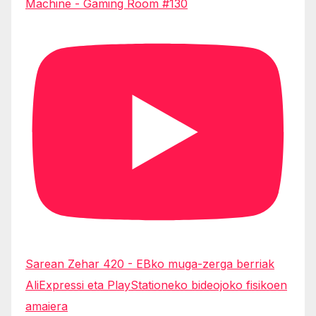
Machine - Gaming Room #130
Sarean Zehar 420 - EBko muga-zerga berriak
AliExpressi eta PlayStationeko bideojoko fisikoen
amaiera