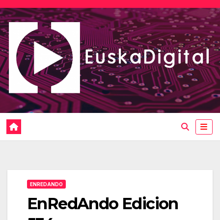
Saltar
al
contenido
ENREDANDO
EnRedAndo Edicion