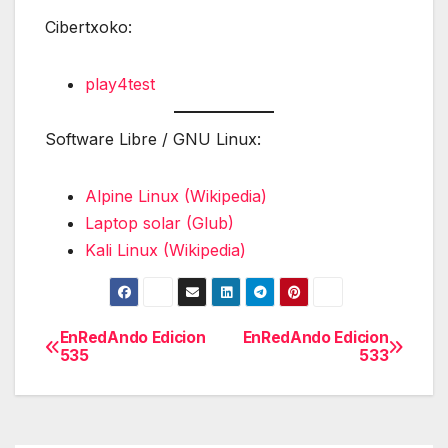
Cibertxoko:
play4test
Software Libre / GNU Linux:
Alpine Linux (Wikipedia)
Laptop solar (Glub)
Kali Linux (Wikipedia)
EnRedAndo Edicion
EnRedAndo Edicion
Navegación
535
533
de
entradas