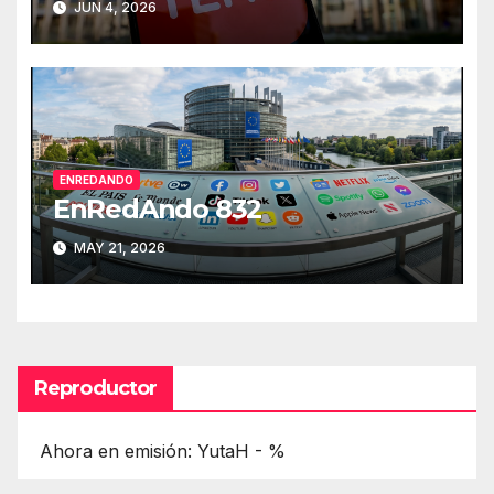
JUN 4, 2026
ENREDANDO
EnRedAndo 832
MAY 21, 2026
Reproductor
Ahora en emisión: YutaH - %