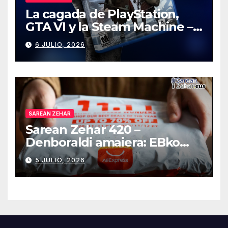
La cagada de PlayStation,
GTA VI y la Steam Machine –
Gaming Room #130
6 JULIO, 2026
SAREAN ZEHAR
Sarean Zehar 420 –
Denboraldi amaiera: EBko
muga-zerga berriak
5 JULIO, 2026
AliExpressi, AEBetako AAren
kontrola, Googleri behin
betiko zigorra
Androidengatik eta
PlayStationeko bideojoko