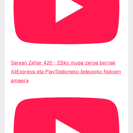
Sarean Zehar 420 - EBko muga-zerga berriak
AliExpressi eta PlayStationeko bideojoko fisikoen
amaiera