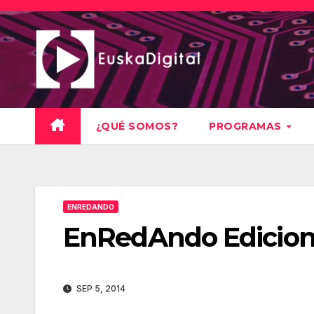
Saltar
al
contenido
¿QUÉ SOMOS?
PROGRAMAS
ENREDANDO
EnRedAndo Edicion
SEP 5, 2014