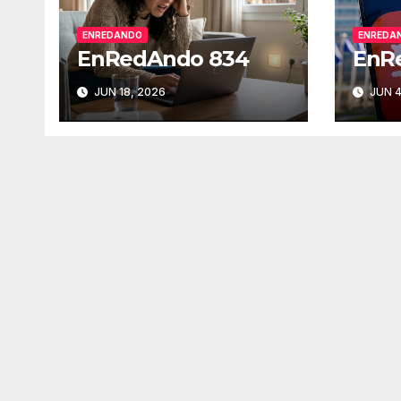
ENREDANDO
ENREDA
EnRedAndo 834
EnR
JUN 18, 2026
JUN 4