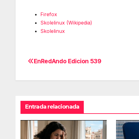
Firefox
Skolelinux (Wikipedia)
Skolelinux
EnRedAndo Edicion 539
Navegación
de
entradas
Entrada relacionada