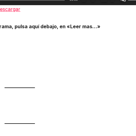
las
escargar
tec
de
grama, pulsa aquí debajo, en «Leer mas…»
fle
arr
par
aum
o
dis
el
vol